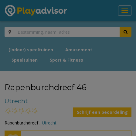
Toggl
navig
(Indoor) speeltuinen
Amusement
Speeltuinen
Sport & Fitness
Rapenburchdreef 46
Utrecht
Schrijf een beoordeling
Rapenburchdreef ,
Utrecht