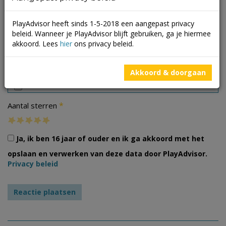
PlayAdvisor heeft sinds 1-5-2018 een aangepast privacy
beleid. Wanneer je PlayAdvisor blijft gebruiken, ga je hiermee
akkoord. Lees
hier
ons privacy beleid.
Foto's
Akkoord & doorgaan
*
Aantal sterren
Ja, ik ben 16 jaar of ouder en ik ga akkoord met het
opslaan en verwerken van deze data door PlayAdvisor.
Privacy beleid