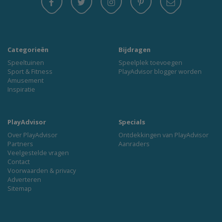
Categorieën
Bijdragen
Speeltuinen
Speelplek toevoegen
Sport & Fitness
PlayAdvisor blogger worden
Amusement
Inspiratie
PlayAdvisor
Specials
Over PlayAdvisor
Ontdekkingen van PlayAdvisor
Partners
Aanraders
Veelgestelde vragen
Contact
Voorwaarden & privacy
Adverteren
Sitemap