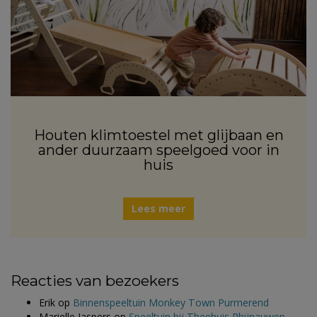
Houten klimtoestel met glijbaan en
ander duurzaam speelgoed voor in
huis
Lees meer
Reacties van bezoekers
Erik
op
Binnenspeeltuin Monkey Town Purmerend
Marielle Jaspers
op
Speeltuin bij Theehuis Rhijnauwen