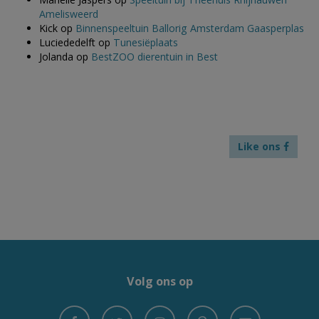
Amelisweerd
Kick
op
Binnenspeeltuin Ballorig Amsterdam Gaasperplas
Luciededelft
op
Tunesiëplaats
Jolanda
op
BestZOO dierentuin in Best
Like ons
Volg ons op