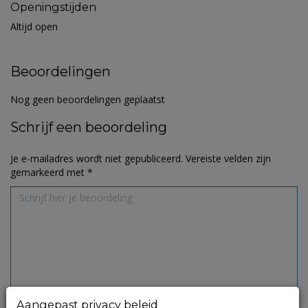
Openingstijden
Altijd open
Beoordelingen
Nog geen beoordelingen geplaatst
Schrijf een beoordeling
Je e-mailadres wordt niet gepubliceerd.
Vereiste velden zijn
gemarkeerd met
*
Aangepast privacy beleid