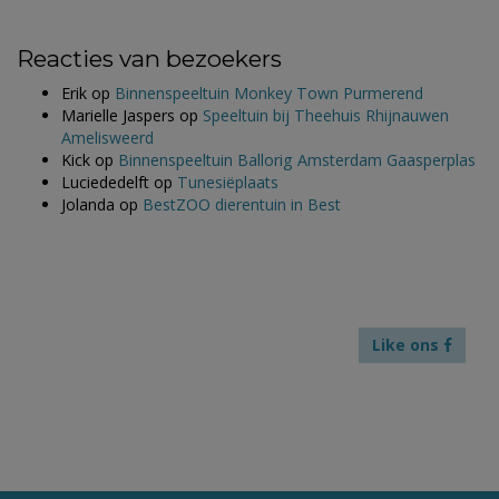
Reacties van bezoekers
Erik
op
Binnenspeeltuin Monkey Town Purmerend
Marielle Jaspers
op
Speeltuin bij Theehuis Rhijnauwen
Amelisweerd
Kick
op
Binnenspeeltuin Ballorig Amsterdam Gaasperplas
Luciededelft
op
Tunesiëplaats
Jolanda
op
BestZOO dierentuin in Best
Like ons