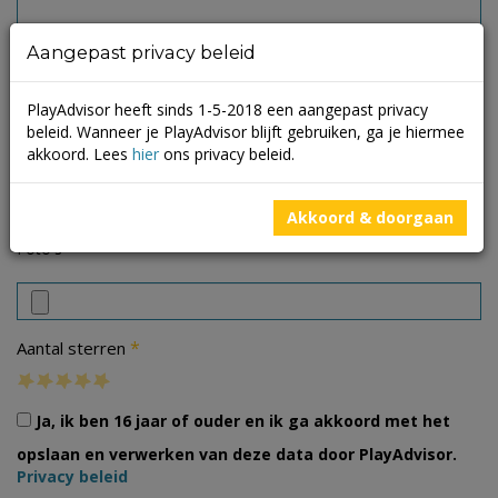
Aangepast privacy beleid
PlayAdvisor heeft sinds 1-5-2018 een aangepast privacy
beleid. Wanneer je PlayAdvisor blijft gebruiken, ga je hiermee
akkoord. Lees
hier
ons privacy beleid.
Akkoord & doorgaan
Foto's
*
Aantal sterren
Ja, ik ben 16 jaar of ouder en ik ga akkoord met het
opslaan en verwerken van deze data door PlayAdvisor.
Privacy beleid