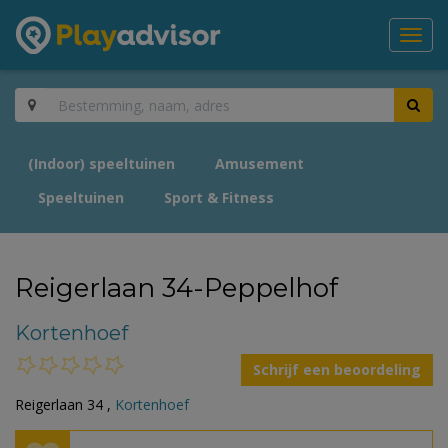
Toggl
navig
(Indoor) speeltuinen
Amusement
Speeltuinen
Sport & Fitness
Reigerlaan 34-Peppelhof
Kortenhoef
Schrijf een beoordeling
Reigerlaan 34 ,
Kortenhoef