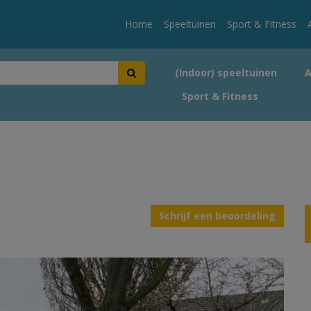
Home
Speeltuinen
Sport & Fitness
(Indoor) speeltuinen
Sport & Fitness
Schrijf een beoordeling