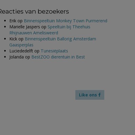
Reacties van bezoekers
Erik
op
Binnenspeeltuin Monkey Town Purmerend
Marielle Jaspers
op
Speeltuin bij Theehuis
Rhijnauwen Amelisweerd
Kick
op
Binnenspeeltuin Ballorig Amsterdam
Gaasperplas
Luciededelft
op
Tunesiëplaats
Jolanda
op
BestZOO dierentuin in Best
Like ons