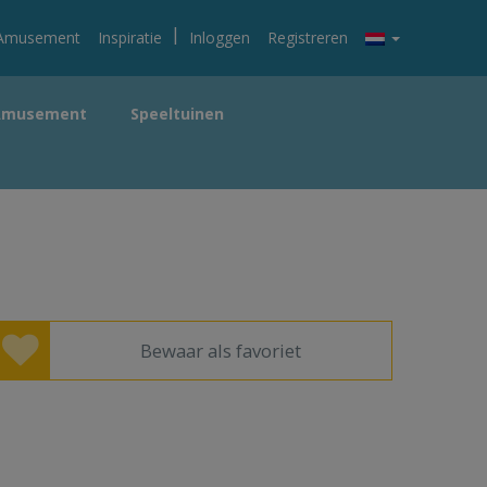
|
Amusement
Inspiratie
Inloggen
Registreren
Amusement
Speeltuinen
Bewaar als favoriet