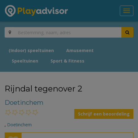
Toggl
navig
(Indoor) speeltuinen
Amusement
Speeltuinen
Sport & Fitness
Rijndal tegenover 2
Doetinchem
Schrijf een beoordeling
,
Doetinchem