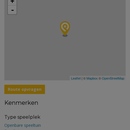
+
-
Leaflet
| ©
Mapbox
©
OpenStreetMap
Route opvragen
Kenmerken
Type speelplek
Openbare speeltuin