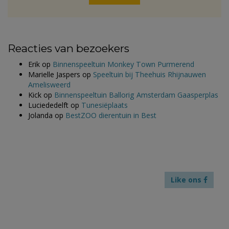
Reacties van bezoekers
Erik
op
Binnenspeeltuin Monkey Town Purmerend
Marielle Jaspers
op
Speeltuin bij Theehuis Rhijnauwen
Amelisweerd
Kick
op
Binnenspeeltuin Ballorig Amsterdam Gaasperplas
Luciededelft
op
Tunesiëplaats
Jolanda
op
BestZOO dierentuin in Best
Like ons