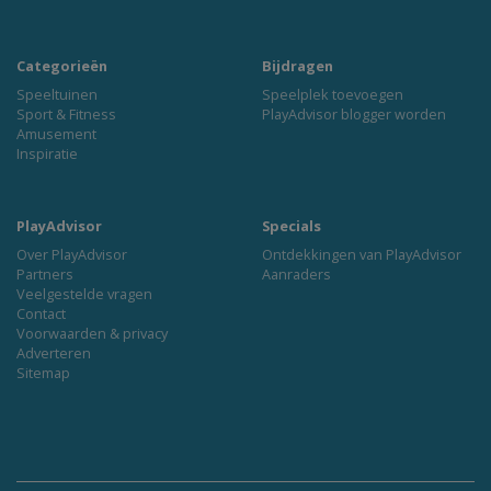
Categorieën
Bijdragen
Speeltuinen
Speelplek toevoegen
Sport & Fitness
PlayAdvisor blogger worden
Amusement
Inspiratie
PlayAdvisor
Specials
Over PlayAdvisor
Ontdekkingen van PlayAdvisor
Partners
Aanraders
Veelgestelde vragen
Contact
Voorwaarden & privacy
Adverteren
Sitemap