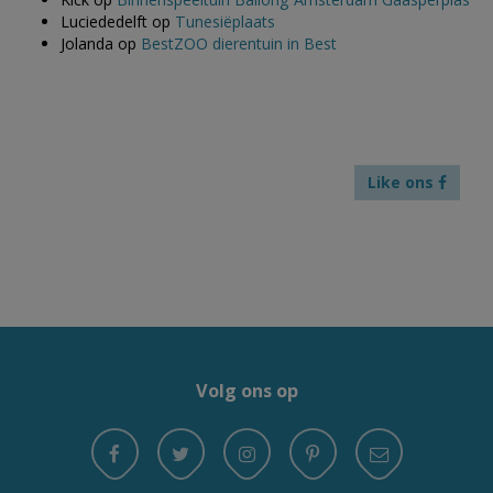
Luciededelft
op
Tunesiëplaats
Jolanda
op
BestZOO dierentuin in Best
Like ons
Volg ons op