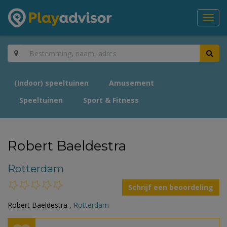
Toggl
navig
(Indoor) speeltuinen
Amusement
Speeltuinen
Sport & Fitness
Robert Baeldestra
Rotterdam
Schrijf een beoordeling
Robert Baeldestra ,
Rotterdam