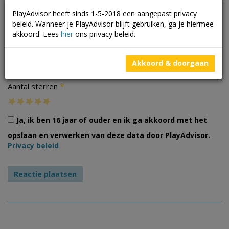
PlayAdvisor heeft sinds 1-5-2018 een aangepast privacy
beleid. Wanneer je PlayAdvisor blijft gebruiken, ga je hiermee
akkoord. Lees
hier
ons privacy beleid.
Foto's
Akkoord & doorgaan
*
Aantal sterren
Ja, ik ben 16 jaar of ouder en ik ga akkoord met het
opslaan en verwerken van deze data door PlayAdvisor.
Privacy beleid