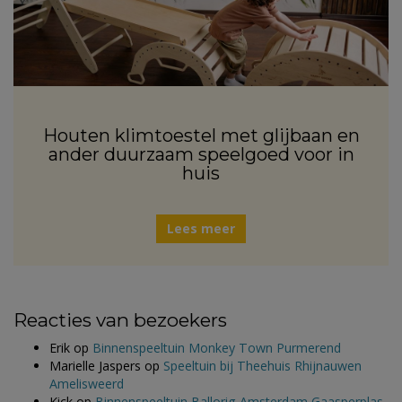
Houten klimtoestel met glijbaan en
ander duurzaam speelgoed voor in
huis
Lees meer
Reacties van bezoekers
Erik
op
Binnenspeeltuin Monkey Town Purmerend
Marielle Jaspers
op
Speeltuin bij Theehuis Rhijnauwen
Amelisweerd
Kick
op
Binnenspeeltuin Ballorig Amsterdam Gaasperplas