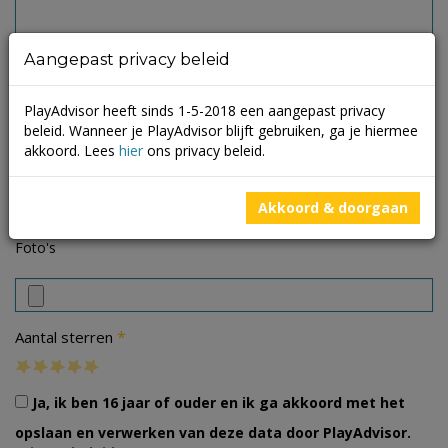
Aangepast privacy beleid
PlayAdvisor heeft sinds 1-5-2018 een aangepast privacy
beleid. Wanneer je PlayAdvisor blijft gebruiken, ga je hiermee
akkoord. Lees
hier
ons privacy beleid.
Akkoord & doorgaan
Foto's
*
Aantal sterren
Ja, ik ben 16 jaar of ouder en ik ga akkoord met het
opslaan en verwerken van deze data door PlayAdvisor.