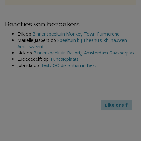
Reacties van bezoekers
Erik
op
Binnenspeeltuin Monkey Town Purmerend
Marielle Jaspers
op
Speeltuin bij Theehuis Rhijnauwen
Amelisweerd
Kick
op
Binnenspeeltuin Ballorig Amsterdam Gaasperplas
Luciededelft
op
Tunesiëplaats
Jolanda
op
BestZOO dierentuin in Best
Like ons