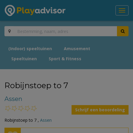
Toggl
navig
(Indoor) speeltuinen
Amusement
Speeltuinen
Sport & Fitness
Robijnstoep to 7
Assen
Schrijf een beoordeling
Robijnstoep to 7 ,
Assen