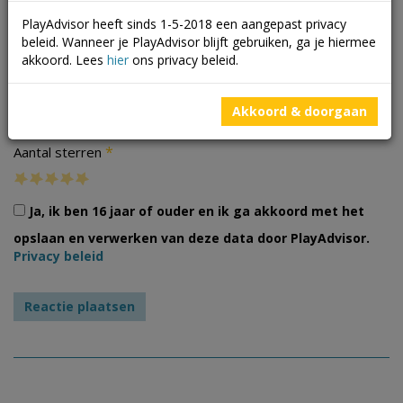
PlayAdvisor heeft sinds 1-5-2018 een aangepast privacy
beleid. Wanneer je PlayAdvisor blijft gebruiken, ga je hiermee
akkoord. Lees
hier
ons privacy beleid.
Foto's
Akkoord & doorgaan
*
Aantal sterren
Ja, ik ben 16 jaar of ouder en ik ga akkoord met het
opslaan en verwerken van deze data door PlayAdvisor.
Privacy beleid