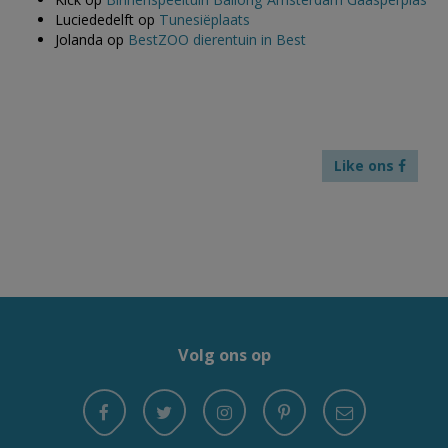
Luciededelft
op
Tunesiëplaats
Jolanda
op
BestZOO dierentuin in Best
Like ons
Volg ons op