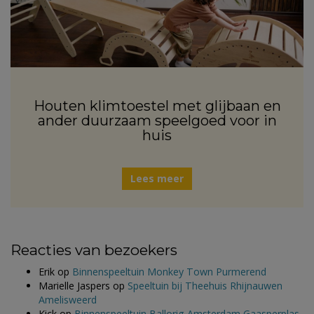
Houten klimtoestel met glijbaan en
ander duurzaam speelgoed voor in
huis
Lees meer
Reacties van bezoekers
Erik
op
Binnenspeeltuin Monkey Town Purmerend
Marielle Jaspers
op
Speeltuin bij Theehuis Rhijnauwen
Amelisweerd
Kick
op
Binnenspeeltuin Ballorig Amsterdam Gaasperplas