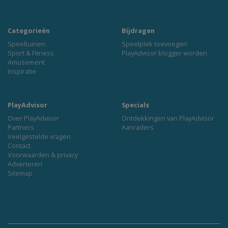
Categorieën
Bijdragen
Speeltuinen
Speelplek toevoegen
Sport & Fitness
PlayAdvisor blogger worden
Amusement
Inspiratie
PlayAdvisor
Specials
Over PlayAdvisor
Ontdekkingen van PlayAdvisor
Partners
Aanraders
Veelgestelde vragen
Contact
Voorwaarden & privacy
Adverteren
Sitemap