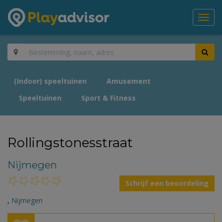
Toggl
navig
(Indoor) speeltuinen
Amusement
Speeltuinen
Sport & Fitness
Rollingstonesstraat
Nijmegen
Schrijf een beoordeling
,
Nijmegen