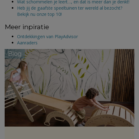
Wat schommelen je leert…, en dat is meer dan je denkt!
Heb jij de gaafste speeltuinen ter wereld al bezocht?
Bekijk nu onze top 10!
Meer inpiratie
Ontdekkingen van PlayAdvisor
Aanraders
Blog