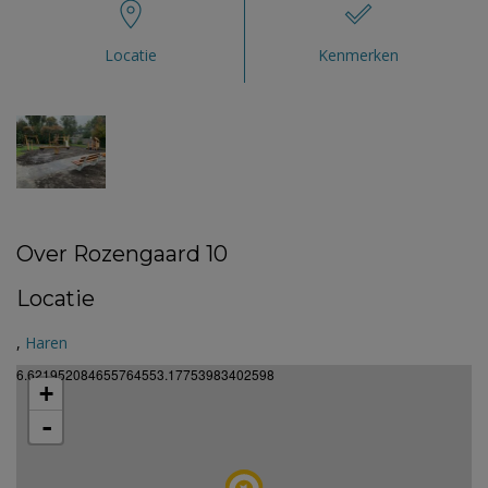
Locatie
Kenmerken
Over Rozengaard 10
Locatie
,
Haren
6.621952084655764553.17753983402598
+
-