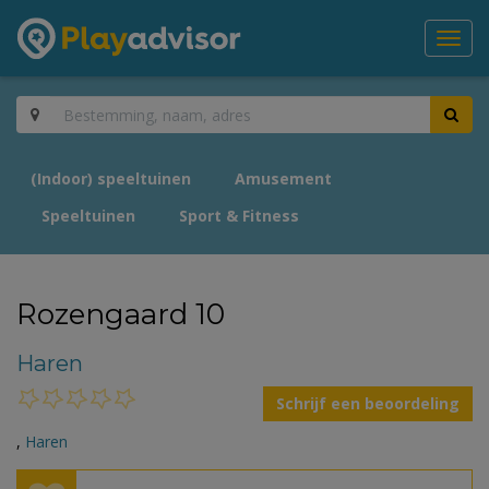
Toggl
navig
(Indoor) speeltuinen
Amusement
Speeltuinen
Sport & Fitness
Rozengaard 10
Haren
Schrijf een beoordeling
,
Haren