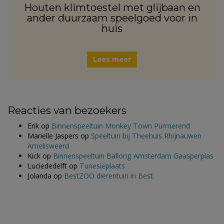
Houten klimtoestel met glijbaan en
ander duurzaam speelgoed voor in
huis
Lees meer
Reacties van bezoekers
Erik
op
Binnenspeeltuin Monkey Town Purmerend
Marielle Jaspers
op
Speeltuin bij Theehuis Rhijnauwen
Amelisweerd
Kick
op
Binnenspeeltuin Ballorig Amsterdam Gaasperplas
Luciededelft
op
Tunesiëplaats
Jolanda
op
BestZOO dierentuin in Best