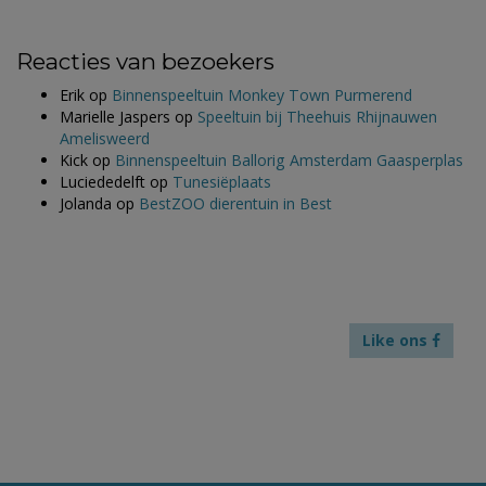
Reacties van bezoekers
Erik
op
Binnenspeeltuin Monkey Town Purmerend
Marielle Jaspers
op
Speeltuin bij Theehuis Rhijnauwen
Amelisweerd
Kick
op
Binnenspeeltuin Ballorig Amsterdam Gaasperplas
Luciededelft
op
Tunesiëplaats
Jolanda
op
BestZOO dierentuin in Best
Like ons