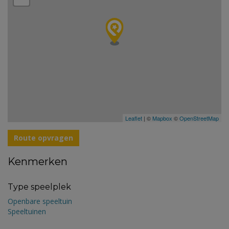
Leaflet
| ©
Mapbox
©
OpenStreetMap
Route opvragen
Kenmerken
Type speelplek
Openbare speeltuin
Speeltuinen