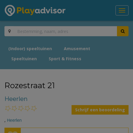
Toggl
navig
(Indoor) speeltuinen
Amusement
Speeltuinen
Sport & Fitness
Rozestraat 21
Heerlen
Schrijf een beoordeling
,
Heerlen