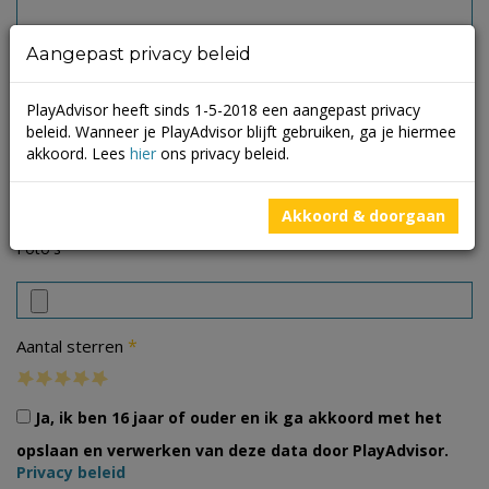
Aangepast privacy beleid
PlayAdvisor heeft sinds 1-5-2018 een aangepast privacy
beleid. Wanneer je PlayAdvisor blijft gebruiken, ga je hiermee
akkoord. Lees
hier
ons privacy beleid.
Akkoord & doorgaan
Foto's
*
Aantal sterren
Ja, ik ben 16 jaar of ouder en ik ga akkoord met het
opslaan en verwerken van deze data door PlayAdvisor.
Privacy beleid