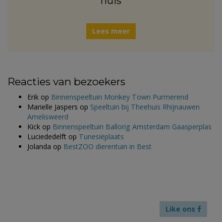
huis
Lees meer
Reacties van bezoekers
Erik
op
Binnenspeeltuin Monkey Town Purmerend
Marielle Jaspers
op
Speeltuin bij Theehuis Rhijnauwen
Amelisweerd
Kick
op
Binnenspeeltuin Ballorig Amsterdam Gaasperplas
Luciededelft
op
Tunesiëplaats
Jolanda
op
BestZOO dierentuin in Best
Like ons