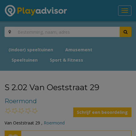
Toggl
navig
(Indoor) speeltuinen
Amusement
Speeltuinen
Sport & Fitness
S 2.02 Van Oeststraat 29
Roermond
Schrijf een beoordeling
Van Oeststraat 29 ,
Roermond