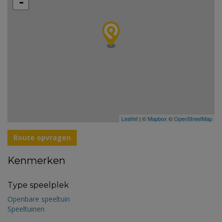
-
Leaflet
| ©
Mapbox
©
OpenStreetMap
Route opvragen
Kenmerken
Type speelplek
Openbare speeltuin
Speeltuinen