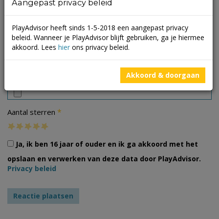
Aangepast privacy beleid
PlayAdvisor heeft sinds 1-5-2018 een aangepast privacy
beleid. Wanneer je PlayAdvisor blijft gebruiken, ga je hiermee
akkoord. Lees
hier
ons privacy beleid.
Foto's
Akkoord & doorgaan
*
Aantal sterren
Ja, ik ben 16 jaar of ouder en ik ga akkoord met het
opslaan en verwerken van deze data door PlayAdvisor.
Privacy beleid