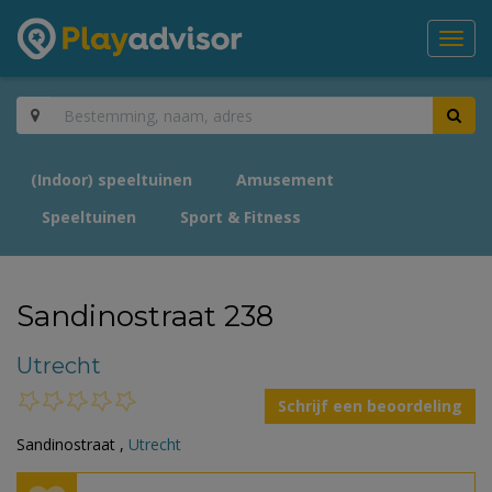
Toggl
navig
(Indoor) speeltuinen
Amusement
Speeltuinen
Sport & Fitness
Sandinostraat 238
Utrecht
Schrijf een beoordeling
Sandinostraat ,
Utrecht