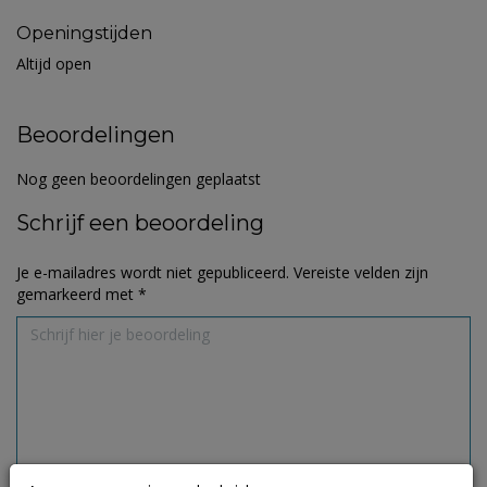
Openingstijden
Altijd open
Beoordelingen
Nog geen beoordelingen geplaatst
Schrijf een beoordeling
Je e-mailadres wordt niet gepubliceerd.
Vereiste velden zijn
gemarkeerd met
*