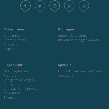
Categorieën
Bijdragen
Speeltuinen
Speelplek toevoegen
Sport & Fitness
PlayAdvisor blogger worden
Amusement
Inspiratie
PlayAdvisor
Specials
Over PlayAdvisor
Ontdekkingen van PlayAdvisor
Partners
Aanraders
Veelgestelde vragen
Contact
Voorwaarden & privacy
Adverteren
Sitemap