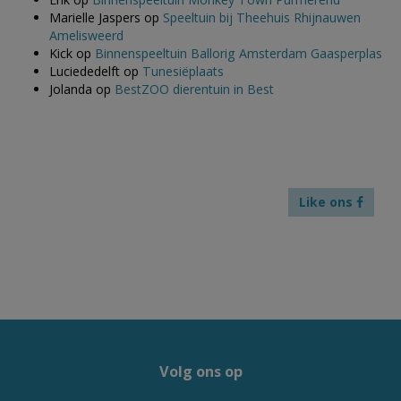
Marielle Jaspers
op
Speeltuin bij Theehuis Rhijnauwen
Amelisweerd
Kick
op
Binnenspeeltuin Ballorig Amsterdam Gaasperplas
Luciededelft
op
Tunesiëplaats
Jolanda
op
BestZOO dierentuin in Best
Like ons
Volg ons op