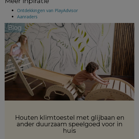
Meer inpiratie
Ontdekkingen van PlayAdvisor
Aanraders
Blog
Houten klimtoestel met glijbaan en
ander duurzaam speelgoed voor in
huis