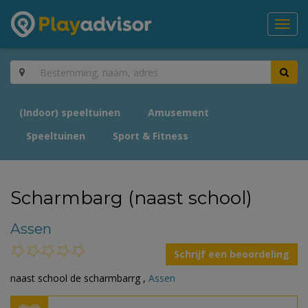
Toggl
navig
(Indoor) speeltuinen
Amusement
Speeltuinen
Sport & Fitness
Scharmbarg (naast school)
Assen
Schrijf een beoordeling
naast school de scharmbarrg ,
Assen