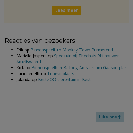
Lees meer
Reacties van bezoekers
Erik
op
Binnenspeeltuin Monkey Town Purmerend
Marielle Jaspers
op
Speeltuin bij Theehuis Rhijnauwen
Amelisweerd
Kick
op
Binnenspeeltuin Ballorig Amsterdam Gaasperplas
Luciededelft
op
Tunesiëplaats
Jolanda
op
BestZOO dierentuin in Best
Like ons