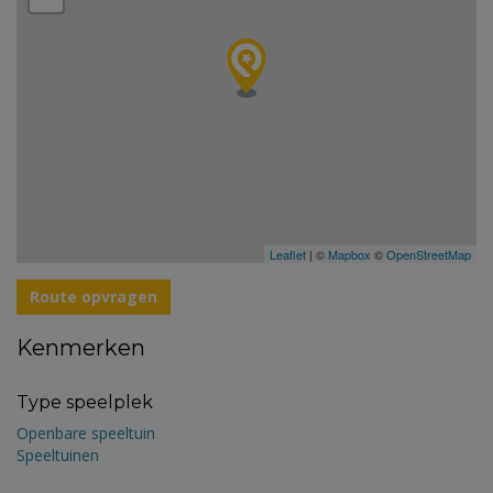
Leaflet
| ©
Mapbox
©
OpenStreetMap
Route opvragen
Kenmerken
Type speelplek
Openbare speeltuin
Speeltuinen