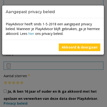
Aangepast privacy beleid
PlayAdvisor heeft sinds 1-5-2018 een aangepast privacy
beleid. Wanneer je PlayAdvisor blijft gebruiken, ga je hiermee
akkoord. Lees
hier
ons privacy beleid.
Akkoord & doorgaan
Foto's
*
Aantal sterren
Ja, ik ben 16 jaar of ouder en ik ga akkoord met het
opslaan en verwerken van deze data door PlayAdvisor.
Privacy beleid