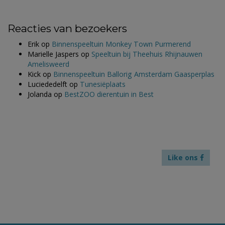
Reacties van bezoekers
Erik
op
Binnenspeeltuin Monkey Town Purmerend
Marielle Jaspers
op
Speeltuin bij Theehuis Rhijnauwen
Amelisweerd
Kick
op
Binnenspeeltuin Ballorig Amsterdam Gaasperplas
Luciededelft
op
Tunesiëplaats
Jolanda
op
BestZOO dierentuin in Best
Like ons