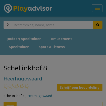
Toggl
navig
(Indoor) speeltuinen
Amusement
Speeltuinen
Sport & Fitness
Schellinkhof 8
Heerhugowaard
Schrijf een beoordeling
Schellinkhof 8 ,
Heerhugowaard