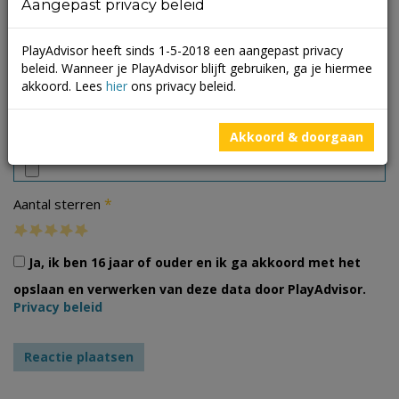
Aangepast privacy beleid
PlayAdvisor heeft sinds 1-5-2018 een aangepast privacy
beleid. Wanneer je PlayAdvisor blijft gebruiken, ga je hiermee
akkoord. Lees
hier
ons privacy beleid.
Foto's
Akkoord & doorgaan
*
Aantal sterren
Ja, ik ben 16 jaar of ouder en ik ga akkoord met het
opslaan en verwerken van deze data door PlayAdvisor.
Privacy beleid