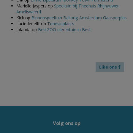
Marielle Jaspers
op
Speeltuin bij Theehuis Rhijnauwen
Amelisweerd
Kick
op
Binnenspeeltuin Ballorig Amsterdam Gaasperplas
Luciededelft
op
Tunesiëplaats
Jolanda
op
BestZOO dierentuin in Best
Like ons
Volg ons op