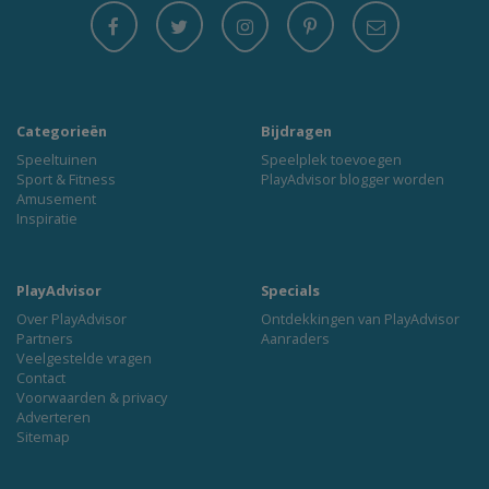
Categorieën
Bijdragen
Speeltuinen
Speelplek toevoegen
Sport & Fitness
PlayAdvisor blogger worden
Amusement
Inspiratie
PlayAdvisor
Specials
Over PlayAdvisor
Ontdekkingen van PlayAdvisor
Partners
Aanraders
Veelgestelde vragen
Contact
Voorwaarden & privacy
Adverteren
Sitemap