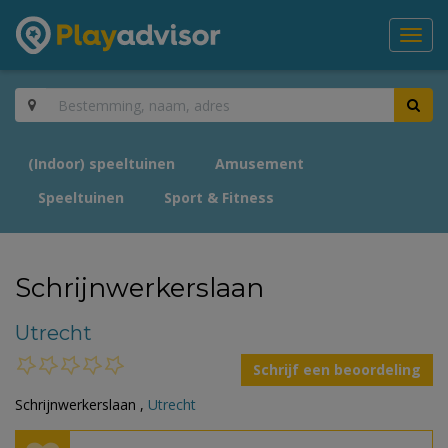
Toggl
navig
(Indoor) speeltuinen
Amusement
Speeltuinen
Sport & Fitness
Schrijnwerkerslaan
Utrecht
Schrijf een beoordeling
Schrijnwerkerslaan ,
Utrecht