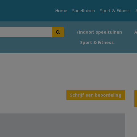
Home
Speeltuinen
Sport & Fitness
(Indoor) speeltuinen
Sport & Fitness
Schrijf een beoordeling