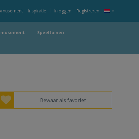
|
Amusement
Inspiratie
Inloggen
Registreren
Amusement
Speeltuinen
Bewaar als favoriet