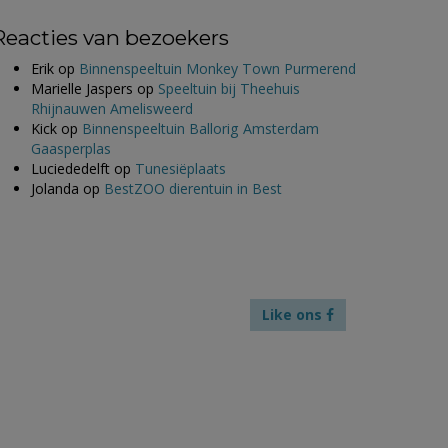
Reacties van bezoekers
Erik
op
Binnenspeeltuin Monkey Town Purmerend
Marielle Jaspers
op
Speeltuin bij Theehuis
Rhijnauwen Amelisweerd
Kick
op
Binnenspeeltuin Ballorig Amsterdam
Gaasperplas
Luciededelft
op
Tunesiëplaats
Jolanda
op
BestZOO dierentuin in Best
Like ons