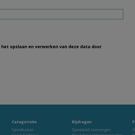
et het opslaan en verwerken van deze data door
Categorieën
Bijdragen
P
Speeltuinen
Speelplek toevoegen
O