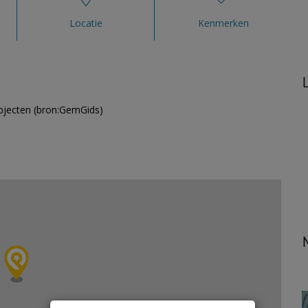
Locatie
Kenmerken
pobjecten (bron:GemGids)