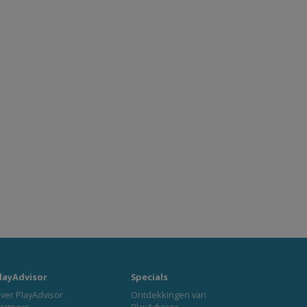
layAdvisor
Specials
ver PlayAdvisor
Ontdekkingen van