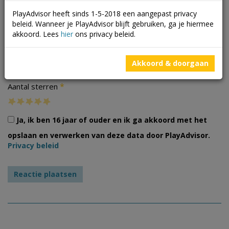
PlayAdvisor heeft sinds 1-5-2018 een aangepast privacy
beleid. Wanneer je PlayAdvisor blijft gebruiken, ga je hiermee
akkoord. Lees
hier
ons privacy beleid.
Foto's
Akkoord & doorgaan
*
Aantal sterren
Ja, ik ben 16 jaar of ouder en ik ga akkoord met het
opslaan en verwerken van deze data door PlayAdvisor.
Privacy beleid