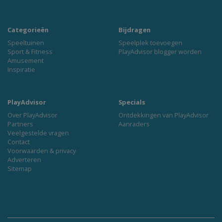
Categorieën
Bijdragen
Speeltuinen
Speelplek toevoegen
Sport & Fitness
PlayAdvisor blogger worden
Amusement
Inspiratie
PlayAdvisor
Specials
Over PlayAdvisor
Ontdekkingen van PlayAdvisor
Partners
Aanraders
Veelgestelde vragen
Contact
Voorwaarden & privacy
Adverteren
Sitemap