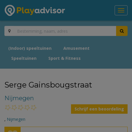
Toggl
navig
(Indoor) speeltuinen
Amusement
Speeltuinen
Sport & Fitness
Serge Gainsbougstraat
Nijmegen
Schrijf een beoordeling
,
Nijmegen