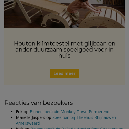
Houten klimtoestel met glijbaan en
ander duurzaam speelgoed voor in
huis
Lees meer
Reacties van bezoekers
Erik
op
Binnenspeeltuin Monkey Town Purmerend
Marielle Jaspers
op
Speeltuin bij Theehuis Rhijnauwen
Amelisweerd
Kick
op
Binnenspeeltuin Ballorig Amsterdam Gaasperplas