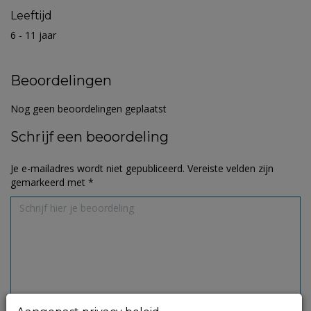
Leeftijd
6 - 11 jaar
Beoordelingen
Nog geen beoordelingen geplaatst
Schrijf een beoordeling
Je e-mailadres wordt niet gepubliceerd.
Vereiste velden zijn
gemarkeerd met
*