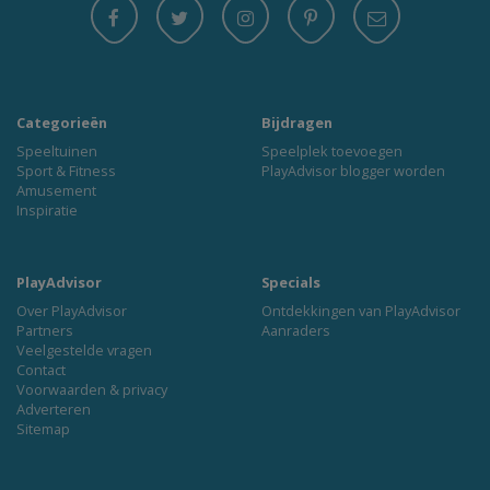
Categorieën
Bijdragen
Speeltuinen
Speelplek toevoegen
Sport & Fitness
PlayAdvisor blogger worden
Amusement
Inspiratie
PlayAdvisor
Specials
Over PlayAdvisor
Ontdekkingen van PlayAdvisor
Partners
Aanraders
Veelgestelde vragen
Contact
Voorwaarden & privacy
Adverteren
Sitemap