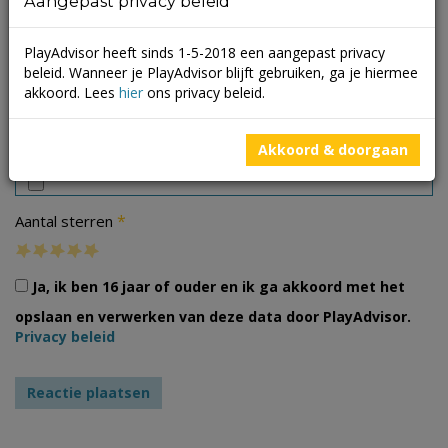
Aangepast privacy beleid
PlayAdvisor heeft sinds 1-5-2018 een aangepast privacy
beleid. Wanneer je PlayAdvisor blijft gebruiken, ga je hiermee
akkoord. Lees
hier
ons privacy beleid.
Foto's
Akkoord & doorgaan
*
Aantal sterren
Ja, ik ben 16 jaar of ouder en ik ga akkoord met het
opslaan en verwerken van deze data door PlayAdvisor.
Privacy beleid