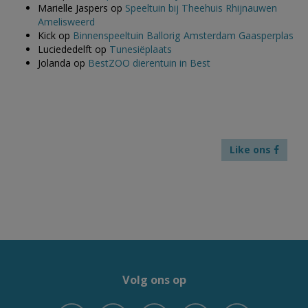
Marielle Jaspers
op
Speeltuin bij Theehuis Rhijnauwen
Amelisweerd
Kick
op
Binnenspeeltuin Ballorig Amsterdam Gaasperplas
Luciededelft
op
Tunesiëplaats
Jolanda
op
BestZOO dierentuin in Best
Like ons
Volg ons op