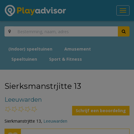
Toggl
navig
(Indoor) speeltuinen
Amusement
Speeltuinen
Sport & Fitness
Sierksmanstrjitte 13
Leeuwarden
Schrijf een beoordeling
Sierkmanstrjitte 13,
Leeuwarden