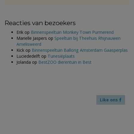
Reacties van bezoekers
Erik
op
Binnenspeeltuin Monkey Town Purmerend
Marielle Jaspers
op
Speeltuin bij Theehuis Rhijnauwen
Amelisweerd
Kick
op
Binnenspeeltuin Ballorig Amsterdam Gaasperplas
Luciededelft
op
Tunesiëplaats
Jolanda
op
BestZOO dierentuin in Best
Like ons