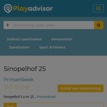
Toggl
navig
(Indoor) speeltuinen
Amusement
Speeltuinen
Sport & Fitness
Sinopelhof 25
Prinsenbeek
Schrijf een beoordeling
Sinopelhof t.o nr 25 ,
Prinsenbeek