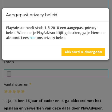
Aangepast privacy beleid
PlayAdvisor heeft sinds 1-5-2018 een aangepast privacy
beleid. Wanneer je PlayAdvisor blijft gebruiken, ga je hiermee
akkoord. Lees
hier
ons privacy beleid.
Akkoord & doorgaan
Foto's
*
Aantal sterren
Ja, ik ben 16 jaar of ouder en ik ga akkoord met het
opslaan en verwerken van deze data door PlayAdvisor.