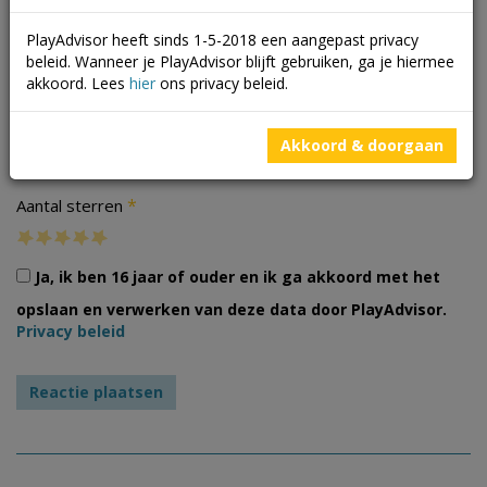
PlayAdvisor heeft sinds 1-5-2018 een aangepast privacy
beleid. Wanneer je PlayAdvisor blijft gebruiken, ga je hiermee
akkoord. Lees
hier
ons privacy beleid.
Foto's
Akkoord & doorgaan
*
Aantal sterren
Ja, ik ben 16 jaar of ouder en ik ga akkoord met het
opslaan en verwerken van deze data door PlayAdvisor.
Privacy beleid