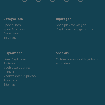
Categorieën
Bijdragen
Speeltuinen
Speelplek toevoegen
Sport & Fitness
PlayAdvisor blogger worden
Amusement
Inspiratie
PlayAdvisor
Specials
Over PlayAdvisor
Ontdekkingen van PlayAdvisor
Partners
Aanraders
Veelgestelde vragen
Contact
Voorwaarden & privacy
Adverteren
Sitemap