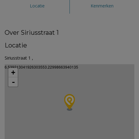
Locatie
Kenmerken
Over Siriusstraat 1
Locatie
Siriusstraat 1 ,
6.539213041926303553.22998663940135
+
-