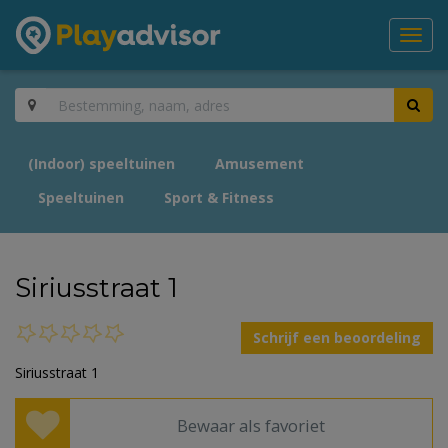
Toggl
navig
(Indoor) speeltuinen
Amusement
Speeltuinen
Sport & Fitness
Siriusstraat 1
Schrijf een beoordeling
Siriusstraat 1
Bewaar als favoriet