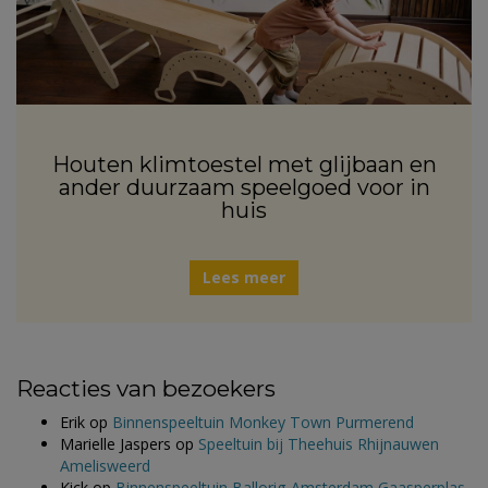
Houten klimtoestel met glijbaan en
ander duurzaam speelgoed voor in
huis
Lees meer
Reacties van bezoekers
Erik
op
Binnenspeeltuin Monkey Town Purmerend
Marielle Jaspers
op
Speeltuin bij Theehuis Rhijnauwen
Amelisweerd
Kick
op
Binnenspeeltuin Ballorig Amsterdam Gaasperplas