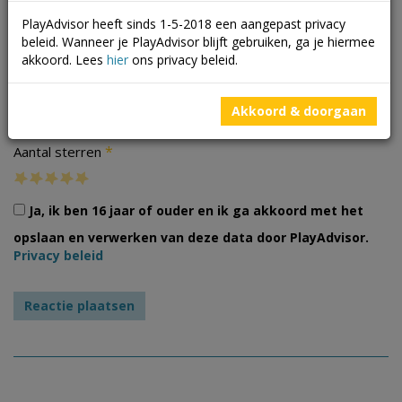
PlayAdvisor heeft sinds 1-5-2018 een aangepast privacy
beleid. Wanneer je PlayAdvisor blijft gebruiken, ga je hiermee
akkoord. Lees
hier
ons privacy beleid.
Foto's
Akkoord & doorgaan
*
Aantal sterren
Ja, ik ben 16 jaar of ouder en ik ga akkoord met het
opslaan en verwerken van deze data door PlayAdvisor.
Privacy beleid