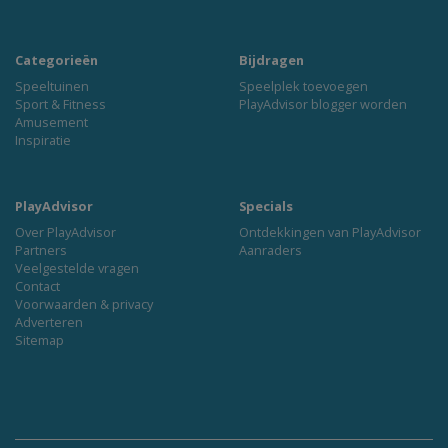
Categorieën
Bijdragen
Speeltuinen
Speelplek toevoegen
Sport & Fitness
PlayAdvisor blogger worden
Amusement
Inspiratie
PlayAdvisor
Specials
Over PlayAdvisor
Ontdekkingen van PlayAdvisor
Partners
Aanraders
Veelgestelde vragen
Contact
Voorwaarden & privacy
Adverteren
Sitemap