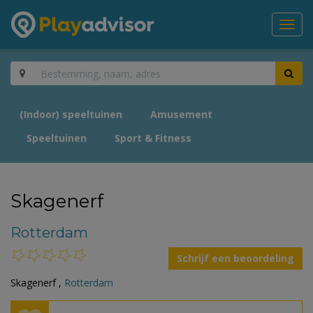
Toggl
navig
(Indoor) speeltuinen
Amusement
Speeltuinen
Sport & Fitness
Skagenerf
Rotterdam
Schrijf een beoordeling
Skagenerf ,
Rotterdam