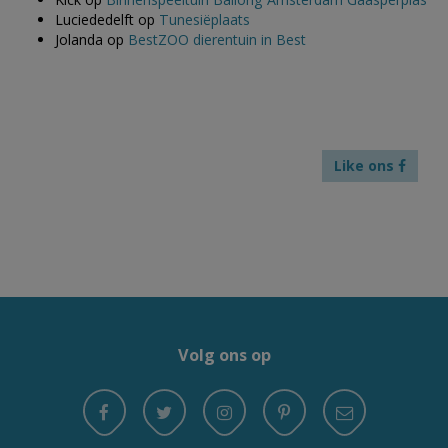
Luciededelft
op
Tunesiëplaats
Jolanda
op
BestZOO dierentuin in Best
Like ons
Volg ons op