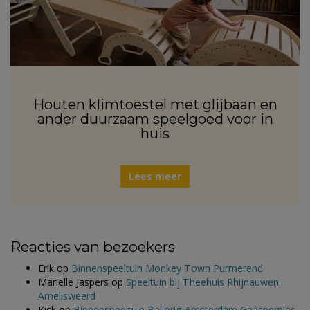
Houten klimtoestel met glijbaan en
ander duurzaam speelgoed voor in
huis
Lees meer
Reacties van bezoekers
Erik
op
Binnenspeeltuin Monkey Town Purmerend
Marielle Jaspers
op
Speeltuin bij Theehuis Rhijnauwen
Amelisweerd
Kick
op
Binnenspeeltuin Ballorig Amsterdam Gaasperplas