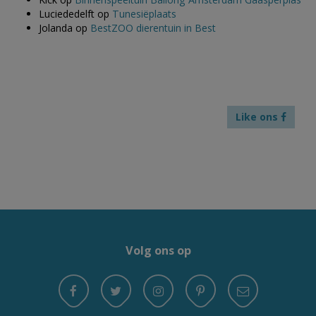
Luciededelft
op
Tunesiëplaats
Jolanda
op
BestZOO dierentuin in Best
Like ons
Volg ons op