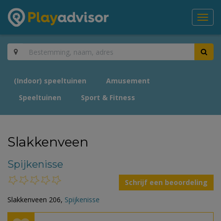
Toggl
navig
(Indoor) speeltuinen
Amusement
Speeltuinen
Sport & Fitness
Slakkenveen
Spijkenisse
Schrijf een beoordeling
Slakkenveen 206,
Spijkenisse