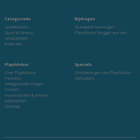
Categorieën
Bijdragen
Speeltuinen
Speelplek toevoegen
Sport & Fitness
PlayAdvisor blogger worden
Amusement
Inspiratie
PlayAdvisor
Specials
Over PlayAdvisor
Ontdekkingen van PlayAdvisor
Partners
Aanraders
Veelgestelde vragen
Contact
Voorwaarden & privacy
Adverteren
Sitemap