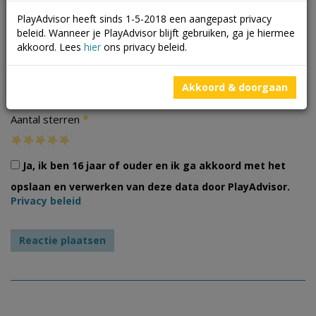
PlayAdvisor heeft sinds 1-5-2018 een aangepast privacy
beleid. Wanneer je PlayAdvisor blijft gebruiken, ga je hiermee
akkoord. Lees
hier
ons privacy beleid.
Foto's
Akkoord & doorgaan
*
Aantal sterren
Ja, ik ben 16 jaar of ouder en ik ga akkoord met het
opslaan en verwerken van deze data door PlayAdvisor.
Privacy beleid