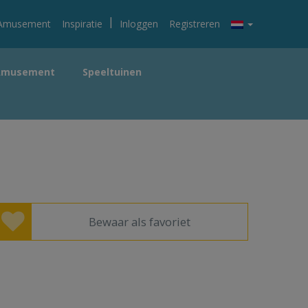
|
Amusement
Inspiratie
Inloggen
Registreren
Amusement
Speeltuinen
Bewaar als favoriet