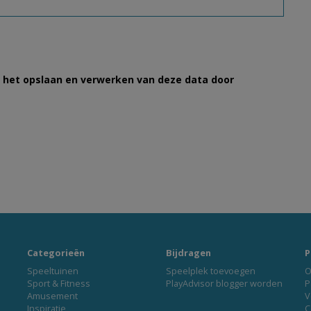
et het opslaan en verwerken van deze data door
Categorieën
Bijdragen
P
Speeltuinen
Speelplek toevoegen
O
Sport & Fitness
PlayAdvisor blogger worden
P
Amusement
V
Inspiratie
C