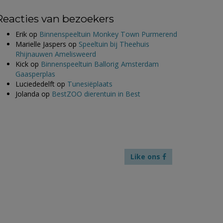
Reacties van bezoekers
Erik
op
Binnenspeeltuin Monkey Town Purmerend
Marielle Jaspers
op
Speeltuin bij Theehuis
Rhijnauwen Amelisweerd
Kick
op
Binnenspeeltuin Ballorig Amsterdam
Gaasperplas
Luciededelft
op
Tunesiëplaats
Jolanda
op
BestZOO dierentuin in Best
Like ons