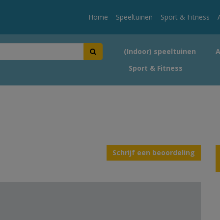
Home
Speeltuinen
Sport & Fitness
(Indoor) speeltuinen
Sport & Fitness
Schrijf een beoordeling