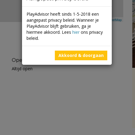
PlayAdvisor heeft sinds 1-5-2018 een
aangepast privacy beleid. Wanneer je
Leaflet
| ©
Mapbox
©
OpenStreetMap
PlayAdvisor blijft gebruiken, ga je
hiermee akkoord. Lees
hier
ons privacy
beleid.
Akkoord & doorgaan
Openingstijden
Altijd open