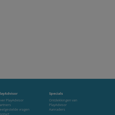
layAdvisor
Specials
ver PlayAdvisor
Ontdekkingen van
artners
PlayAdvisor
eelgestelde vragen
Aanraders
ontact