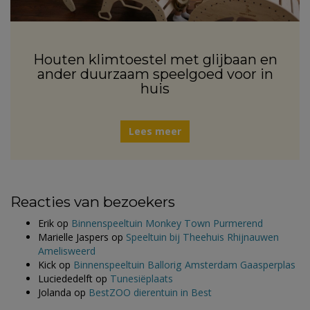
Houten klimtoestel met glijbaan en
ander duurzaam speelgoed voor in
huis
Lees meer
Reacties van bezoekers
Erik
op
Binnenspeeltuin Monkey Town Purmerend
Marielle Jaspers
op
Speeltuin bij Theehuis Rhijnauwen
Amelisweerd
Kick
op
Binnenspeeltuin Ballorig Amsterdam Gaasperplas
Luciededelft
op
Tunesiëplaats
Jolanda
op
BestZOO dierentuin in Best