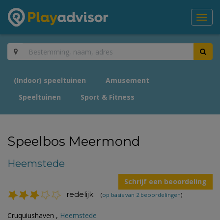
Toggl
navig
(Indoor) speeltuinen
Amusement
Speeltuinen
Sport & Fitness
Speelbos Meermond
Heemstede
Schrijf een beoordeling
redelijk
(
op basis van 2 beoordelingen
)
Cruquiushaven ,
Heemstede