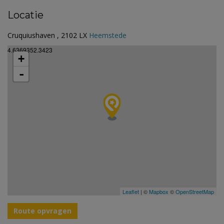
Locatie
Cruquiushaven , 2102 LX
Heemstede
4.6369352.3423
+
-
Leaflet
| ©
Mapbox
©
OpenStreetMap
Route opvragen