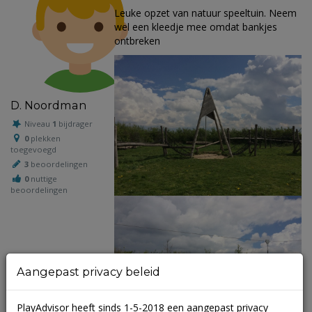
Leuke opzet van natuur speeltuin. Neem
wel een kleedje mee omdat bankjes
ontbreken
D. Noordman
Niveau
1
bijdrager
0
plekken
toegevoegd
3
beoordelingen
0
nuttige
beoordelingen
Aangepast privacy beleid
PlayAdvisor heeft sinds 1-5-2018 een aangepast privacy