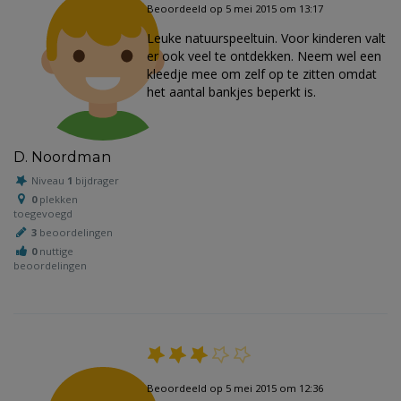
Beoordeeld op 5 mei 2015 om 13:17
Leuke natuurspeeltuin. Voor kinderen valt
er ook veel te ontdekken. Neem wel een
kleedje mee om zelf op te zitten omdat
het aantal bankjes beperkt is.
D. Noordman
Niveau
1
bijdrager
0
plekken
toegevoegd
3
beoordelingen
0
nuttige
beoordelingen
Beoordeeld op 5 mei 2015 om 12:36