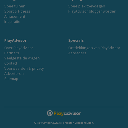
Speeltuinen
Speelplek toevoegen
Sport & Fitness
PlayAdvisor blogger worden
Amusement
Inspiratie
PlayAdvisor
Specials
Over PlayAdvisor
Ontdekkingen van PlayAdvisor
Partners
Aanraders
Veelgestelde vragen
Contact
Voorwaarden & privacy
Adverteren
Sitemap
© PlayAdvisor 2026. Alle rechten voorbehouden.