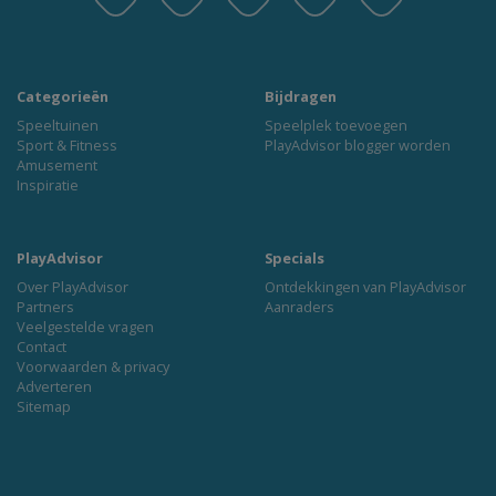
Categorieën
Bijdragen
Speeltuinen
Speelplek toevoegen
Sport & Fitness
PlayAdvisor blogger worden
Amusement
Inspiratie
PlayAdvisor
Specials
Over PlayAdvisor
Ontdekkingen van PlayAdvisor
Partners
Aanraders
Veelgestelde vragen
Contact
Voorwaarden & privacy
Adverteren
Sitemap