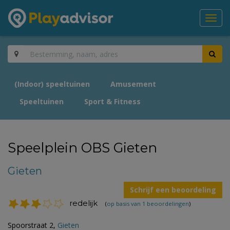
Toggl
navig
(Indoor) speeltuinen
Amusement
Speeltuinen
Sport & Fitness
Speelplein OBS Gieten
Gieten
Schrijf een beoordeling
redelijk
(
op basis van 1 beoordelingen
)
Spoorstraat 2,
Gieten