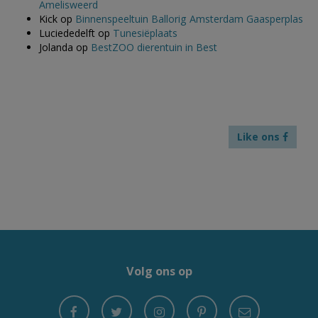
Amelisweerd
Kick
op
Binnenspeeltuin Ballorig Amsterdam Gaasperplas
Luciededelft
op
Tunesiëplaats
Jolanda
op
BestZOO dierentuin in Best
Like ons
Volg ons op