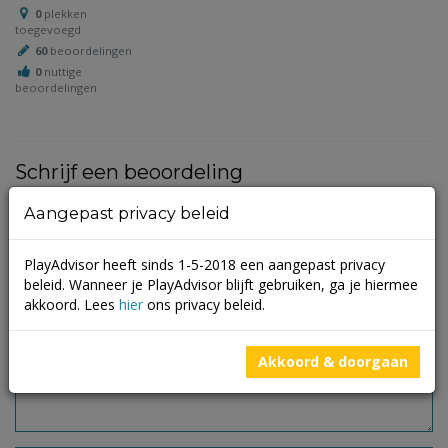
0
plekken
toegevoegd
60
beoordelingen
0
nuttige
beoordelingen
Schrijf een beoordeling
Aangepast privacy beleid
Je e-mailadres wordt niet gepubliceerd.
Vereiste velden zijn
gemarkeerd met
*
PlayAdvisor heeft sinds 1-5-2018 een aangepast privacy
beleid. Wanneer je PlayAdvisor blijft gebruiken, ga je hiermee
akkoord. Lees
hier
ons privacy beleid.
Akkoord & doorgaan