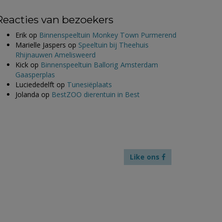
Reacties van bezoekers
Erik
op
Binnenspeeltuin Monkey Town Purmerend
Marielle Jaspers
op
Speeltuin bij Theehuis
Rhijnauwen Amelisweerd
Kick
op
Binnenspeeltuin Ballorig Amsterdam
Gaasperplas
Luciededelft
op
Tunesiëplaats
Jolanda
op
BestZOO dierentuin in Best
Like ons