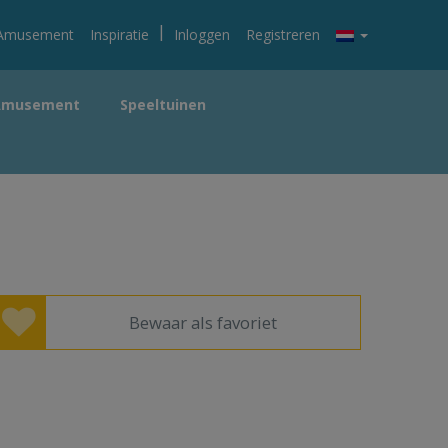
|
Amusement
Inspiratie
Inloggen
Registreren
Amusement
Speeltuinen
Bewaar als favoriet