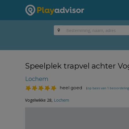
Speelplek trapvel achter V
Lochem
heel goed
(
op basis van 1 beoordelin
Vogelwikke 28,
Lochem