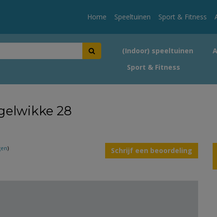
Home
Speeltuinen
Sport & Fitness
(Indoor) speeltuinen
Sport & Fitness
ogelwikke 28
gen
)
Schrijf een beoordeling