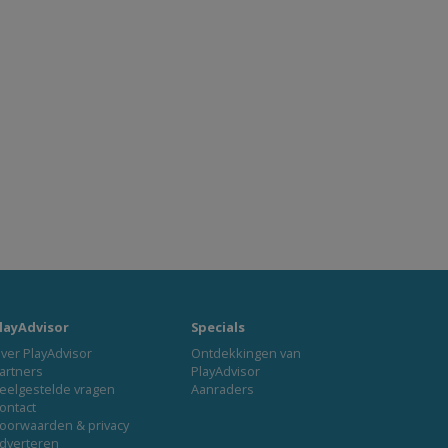
layAdvisor
Specials
ver PlayAdvisor
Ontdekkingen van
artners
PlayAdvisor
eelgestelde vragen
Aanraders
ontact
oorwaarden & privacy
dverteren