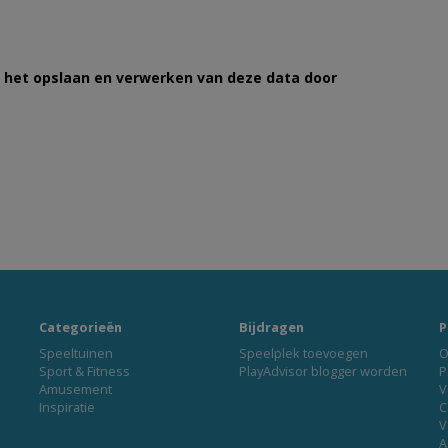
et het opslaan en verwerken van deze data door
Categorieën
Bijdragen
P
Speeltuinen
Speelplek toevoegen
O
Sport & Fitness
PlayAdvisor blogger worden
P
Amusement
V
Inspiratie
C
V
A