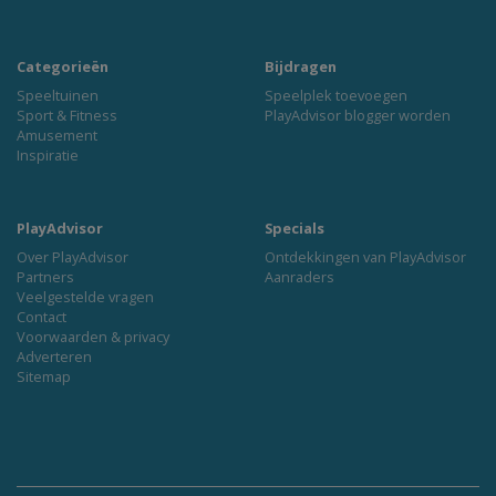
Categorieën
Bijdragen
Speeltuinen
Speelplek toevoegen
Sport & Fitness
PlayAdvisor blogger worden
Amusement
Inspiratie
PlayAdvisor
Specials
Over PlayAdvisor
Ontdekkingen van PlayAdvisor
Partners
Aanraders
Veelgestelde vragen
Contact
Voorwaarden & privacy
Adverteren
Sitemap