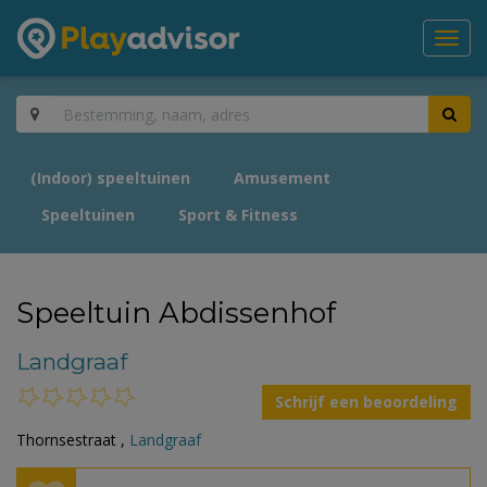
Toggl
navig
(Indoor) speeltuinen
Amusement
Speeltuinen
Sport & Fitness
Speeltuin Abdissenhof
Landgraaf
Schrijf een beoordeling
Thornsestraat ,
Landgraaf