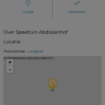
Locatie
Kenmerken
Over Speeltuin Abdissenhof
Locatie
Thornsestraat ,
Landgraaf
6.0368289443431450.9223126837671
+
-