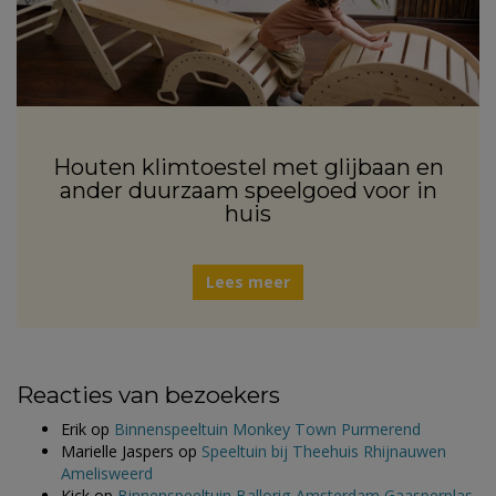
Houten klimtoestel met glijbaan en
ander duurzaam speelgoed voor in
huis
Lees meer
Reacties van bezoekers
Erik
op
Binnenspeeltuin Monkey Town Purmerend
Marielle Jaspers
op
Speeltuin bij Theehuis Rhijnauwen
Amelisweerd
Kick
op
Binnenspeeltuin Ballorig Amsterdam Gaasperplas