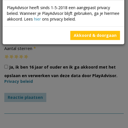
PlayAdvisor heeft sinds 1-5-2018 een aangepast privacy
beleid. Wanneer je PlayAdvisor blijft gebruiken, ga je hiermee
akkoord. Lees
hier
ons privacy beleid.
Foto's
Akkoord & doorgaan
*
Aantal sterren
Ja, ik ben 16 jaar of ouder en ik ga akkoord met het
opslaan en verwerken van deze data door PlayAdvisor.
Privacy beleid