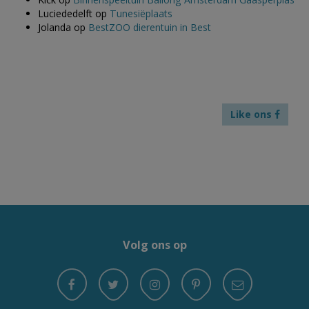
Luciededelft
op
Tunesiëplaats
Jolanda
op
BestZOO dierentuin in Best
Like ons
Volg ons op