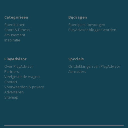
Categorieën
Bijdragen
Speeltuinen
Speelplek toevoegen
Sport & Fitness
PlayAdvisor blogger worden
Amusement
Inspiratie
PlayAdvisor
Specials
Over PlayAdvisor
Ontdekkingen van PlayAdvisor
Partners
Aanraders
Veelgestelde vragen
Contact
Voorwaarden & privacy
Adverteren
Sitemap