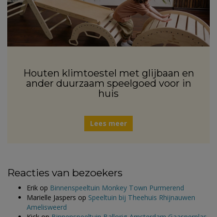
Houten klimtoestel met glijbaan en
ander duurzaam speelgoed voor in
huis
Lees meer
Reacties van bezoekers
Erik
op
Binnenspeeltuin Monkey Town Purmerend
Marielle Jaspers
op
Speeltuin bij Theehuis Rhijnauwen
Amelisweerd
Kick
op
Binnenspeeltuin Ballorig Amsterdam Gaasperplas