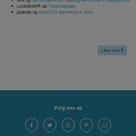
Luciededelft
op
Tunesiëplaats
Jolanda
op
BestZOO dierentuin in Best
Like ons
Volg ons op