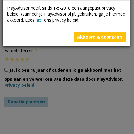
PlayAdvisor heeft sinds 1-5-2018 een aangepast privacy
beleid. Wanneer je PlayAdvisor blijft gebruiken, ga je hiermee
akkoord. Lees
hier
ons privacy beleid.
Foto's
Akkoord & doorgaan
*
Aantal sterren
Ja, ik ben 16 jaar of ouder en ik ga akkoord met het
opslaan en verwerken van deze data door PlayAdvisor.
Privacy beleid