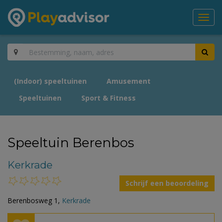
Toggl
navig
(Indoor) speeltuinen
Amusement
Speeltuinen
Sport & Fitness
Speeltuin Berenbos
Kerkrade
Schrijf een beoordeling
Berenbosweg 1,
Kerkrade