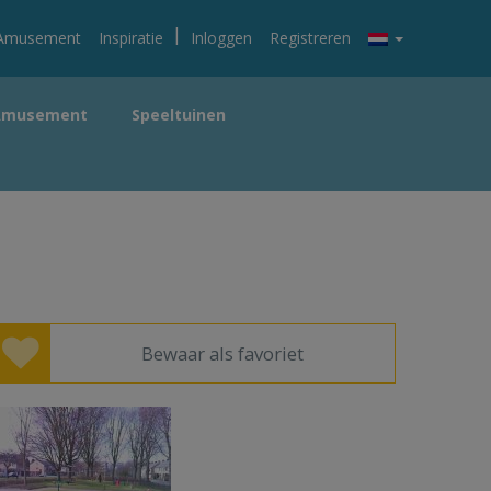
|
Amusement
Inspiratie
Inloggen
Registreren
Amusement
Speeltuinen
Bewaar als favoriet