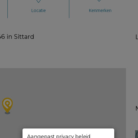
Locatie
Kenmerken
6 in Sittard
Aangepast privacy beleid