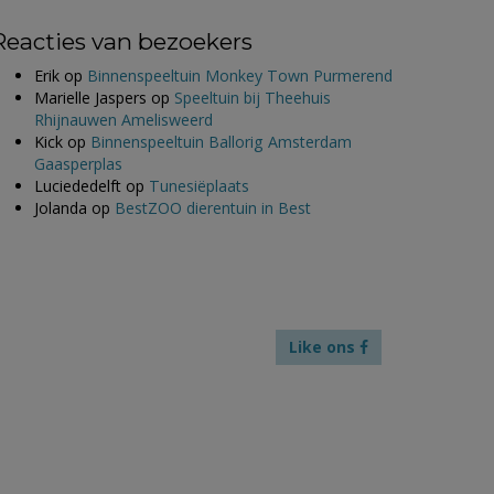
Reacties van bezoekers
Erik
op
Binnenspeeltuin Monkey Town Purmerend
Marielle Jaspers
op
Speeltuin bij Theehuis
Rhijnauwen Amelisweerd
Kick
op
Binnenspeeltuin Ballorig Amsterdam
Gaasperplas
Luciededelft
op
Tunesiëplaats
Jolanda
op
BestZOO dierentuin in Best
Like ons