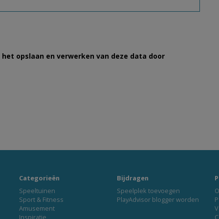
et het opslaan en verwerken van deze data door
Categorieën
Bijdragen
P
Speeltuinen
Speelplek toevoegen
O
Sport & Fitness
PlayAdvisor blogger worden
P
Amusement
V
Inspiratie
C