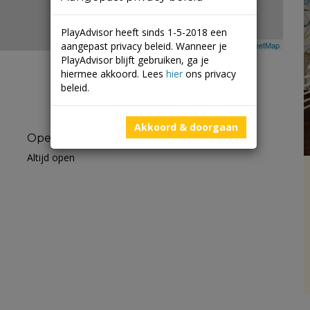
PlayAdvisor heeft sinds 1-5-2018 een
aangepast privacy beleid. Wanneer je
Leaflet
| ©
Mapbox
©
OpenStreetMap
PlayAdvisor blijft gebruiken, ga je
hiermee akkoord. Lees
hier
ons privacy
beleid.
Akkoord & doorgaan
Openingstijden
Altijd open