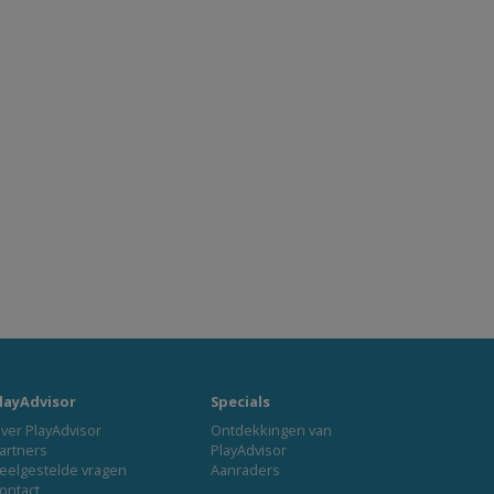
layAdvisor
Specials
ver PlayAdvisor
Ontdekkingen van
artners
PlayAdvisor
eelgestelde vragen
Aanraders
ontact