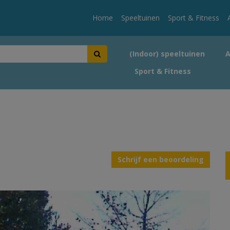
Home
Speeltuinen
Sport & Fitness
(Indoor) speeltuinen
Sport & Fitness
Schrijf een beoordeling