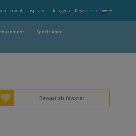
|
Amusement
Inspiratie
Inloggen
Registreren
Amusement
Speeltuinen
Bewaar als favoriet