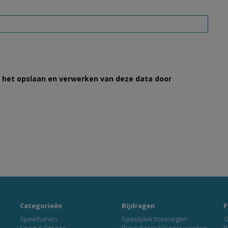
et het opslaan en verwerken van deze data door
Categorieën
Bijdragen
P
Speeltuinen
Speelplek toevoegen
O