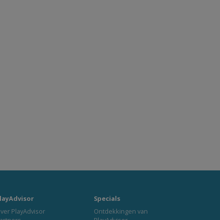
layAdvisor
Specials
ver PlayAdvisor
Ontdekkingen van