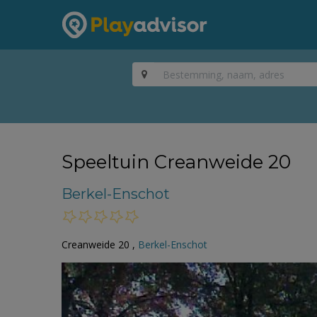
Speeltuin Creanweide 20
Berkel-Enschot
Creanweide 20 ,
Berkel-Enschot