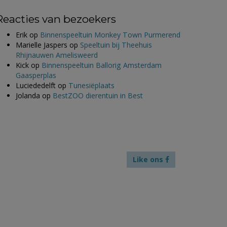
Reacties van bezoekers
Erik
op
Binnenspeeltuin Monkey Town Purmerend
Marielle Jaspers
op
Speeltuin bij Theehuis
Rhijnauwen Amelisweerd
Kick
op
Binnenspeeltuin Ballorig Amsterdam
Gaasperplas
Luciededelft
op
Tunesiëplaats
Jolanda
op
BestZOO dierentuin in Best
Like ons