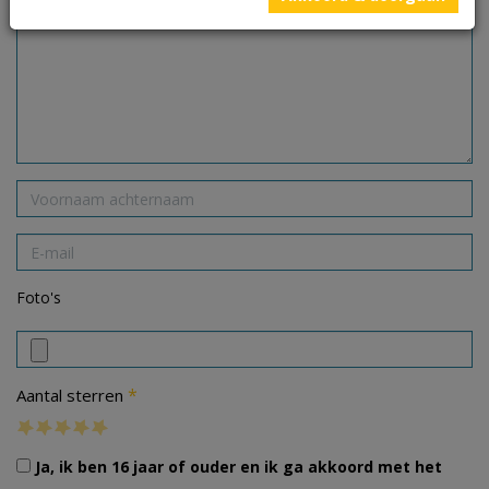
Foto's
*
Aantal sterren
Ja, ik ben 16 jaar of ouder en ik ga akkoord met het