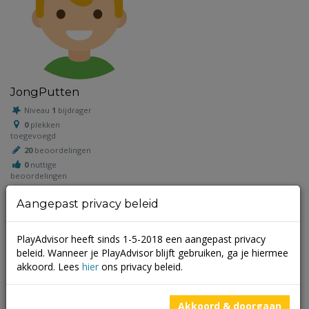
JongPutten
Niveau
1
bijdrager
0
plekken
toegevoegd
20
beoordelingen
0
nuttige
beoordelingen
Aangepast privacy beleid
Schrijf een beoordeling
PlayAdvisor heeft sinds 1-5-2018 een aangepast privacy
beleid. Wanneer je PlayAdvisor blijft gebruiken, ga je hiermee
Je e-mailadres wordt niet gepubliceerd.
Vereiste velden zijn
akkoord. Lees
hier
ons privacy beleid.
gemarkeerd met
*
Akkoord & doorgaan