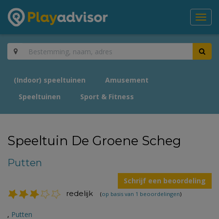
Toggl
navig
(Indoor) speeltuinen
Amusement
Speeltuinen
Sport & Fitness
Speeltuin De Groene Scheg
Putten
Schrijf een beoordeling
redelijk
(
op basis van 1 beoordelingen
)
,
Putten