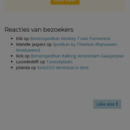
Reacties van bezoekers
Erik
op
Binnenspeeltuin Monkey Town Purmerend
Marielle Jaspers
op
Speeltuin bij Theehuis Rhijnauwen
Amelisweerd
Kick
op
Binnenspeeltuin Ballorig Amsterdam Gaasperplas
Luciededelft
op
Tunesiëplaats
Jolanda
op
BestZOO dierentuin in Best
Like ons