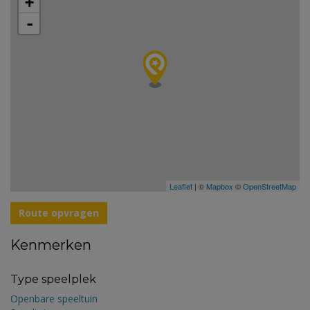
+
-
Leaflet
| ©
Mapbox
©
OpenStreetMap
Route opvragen
Kenmerken
Type speelplek
Openbare speeltuin