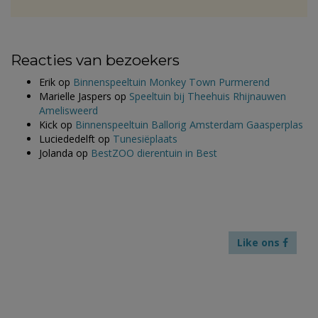
Reacties van bezoekers
Erik
op
Binnenspeeltuin Monkey Town Purmerend
Marielle Jaspers
op
Speeltuin bij Theehuis Rhijnauwen
Amelisweerd
Kick
op
Binnenspeeltuin Ballorig Amsterdam Gaasperplas
Luciededelft
op
Tunesiëplaats
Jolanda
op
BestZOO dierentuin in Best
Like ons