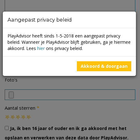
Aangepast privacy beleid
PlayAdvisor heeft sinds 1-5-2018 een aangepast privacy
beleid. Wanneer je PlayAdvisor blijft gebruiken, ga je hiermee
akkoord. Lees
hier
ons privacy beleid.
Akkoord & doorgaan
Foto's
*
Aantal sterren
Ja, ik ben 16 jaar of ouder en ik ga akkoord met het
opslaan en verwerken van deze data door PlayAdvisor.