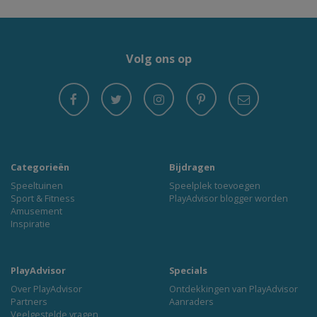
Volg ons op
Categorieën
Bijdragen
Speeltuinen
Speelplek toevoegen
Sport & Fitness
PlayAdvisor blogger worden
Amusement
Inspiratie
PlayAdvisor
Specials
Over PlayAdvisor
Ontdekkingen van PlayAdvisor
Partners
Aanraders
Veelgestelde vragen