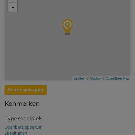
-
Leaflet
| ©
Mapbox
©
OpenStreetMap
Route opvragen
Kenmerken
Type speelplek
Openbare speeltuin
Speeltuinen