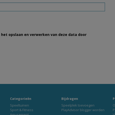
et het opslaan en verwerken van deze data door
Categorieën
Bijdragen
P
Speeltuinen
Speelplek toevoegen
O
Sport & Fitness
PlayAdvisor blogger worden
P
Amusement
V