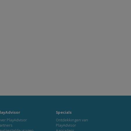
layAdvisor
Specials
ver PlayAdvisor
Ontdekkingen van
artners
PlayAdvisor
eelgestelde vragen
Aanraders