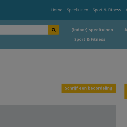
Home
Speeltuinen
Sport & Fitness
(Indoor) speeltuinen
Sport & Fitness
Schrijf een beoordeling