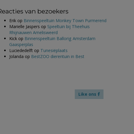
Reacties van bezoekers
Erik
op
Binnenspeeltuin Monkey Town Purmerend
Marielle Jaspers
op
Speeltuin bij Theehuis
Rhijnauwen Amelisweerd
Kick
op
Binnenspeeltuin Ballorig Amsterdam
Gaasperplas
Luciededelft
op
Tunesiëplaats
Jolanda
op
BestZOO dierentuin in Best
Like ons