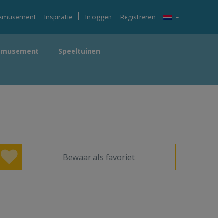
|
Amusement
Inspiratie
Inloggen
Registreren
Amusement
Speeltuinen
Bewaar als favoriet