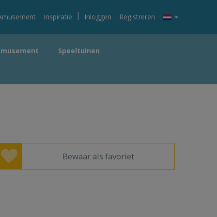
|
Amusement
Inspiratie
Inloggen
Registreren
Amusement
Speeltuinen
Bewaar als favoriet