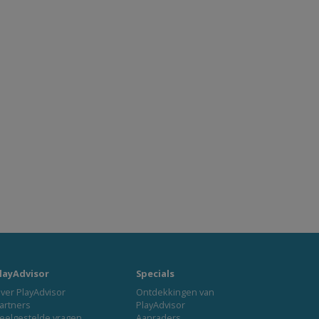
layAdvisor
Specials
ver PlayAdvisor
Ontdekkingen van
artners
PlayAdvisor
eelgestelde vragen
Aanraders