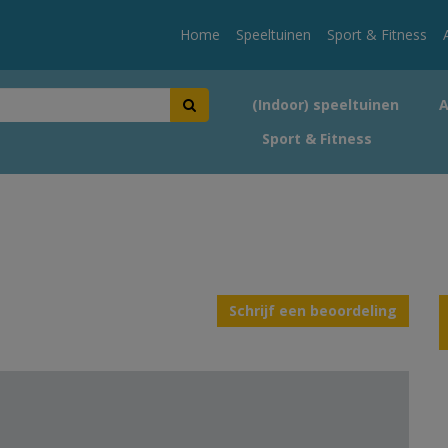
Home
Speeltuinen
Sport & Fitness
(Indoor) speeltuinen
Sport & Fitness
Schrijf een beoordeling