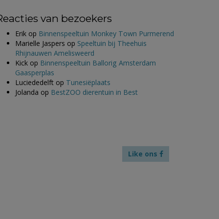
Reacties van bezoekers
Erik
op
Binnenspeeltuin Monkey Town Purmerend
Marielle Jaspers
op
Speeltuin bij Theehuis
Rhijnauwen Amelisweerd
Kick
op
Binnenspeeltuin Ballorig Amsterdam
Gaasperplas
Luciededelft
op
Tunesiëplaats
Jolanda
op
BestZOO dierentuin in Best
Like ons