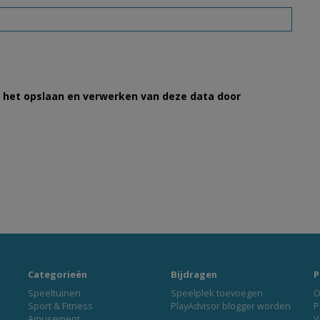
et het opslaan en verwerken van deze data door
Categorieën
Bijdragen
P
Speeltuinen
Speelplek toevoegen
O
Sport & Fitness
PlayAdvisor blogger worden
P
Amusement
V