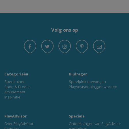
Volg ons op
Categorieën
Bijdragen
Speeltuinen
Speelplek toevoegen
Sport & Fitness
PlayAdvisor blogger worden
Amusement
Inspiratie
PlayAdvisor
Specials
Over PlayAdvisor
Ontdekkingen van PlayAdvisor
Partners
Aanraders