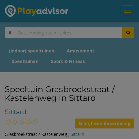
Toggl
navig
(Indoor) speeltuinen
Amusement
Speeltuinen
Sport & Fitness
Speeltuin Grasbroekstraat /
Kastelenweg in Sittard
Sittard
Schrijf een beoordeling
Grasbroekstraat / Kastelenweg ,
Sittard