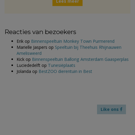
Lees meer
Reacties van bezoekers
Erik
op
Binnenspeeltuin Monkey Town Purmerend
Marielle Jaspers
op
Speeltuin bij Theehuis Rhijnauwen
Amelisweerd
Kick
op
Binnenspeeltuin Ballorig Amsterdam Gaasperplas
Luciededelft
op
Tunesiëplaats
Jolanda
op
BestZOO dierentuin in Best
Like ons