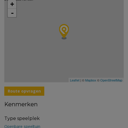
+
-
Leaflet
| ©
Mapbox
©
OpenStreetMap
Route opvragen
Kenmerken
Type speelplek
Openbare speeltuin