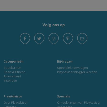
Volg ons op
Categorieën
Bijdragen
Speeltuinen
Speelplek toevoegen
Sport & Fitness
PlayAdvisor blogger worden
Amusement
Inspiratie
PlayAdvisor
Specials
Over PlayAdvisor
Ontdekkingen van PlayAdvisor
Partners
Aanraders