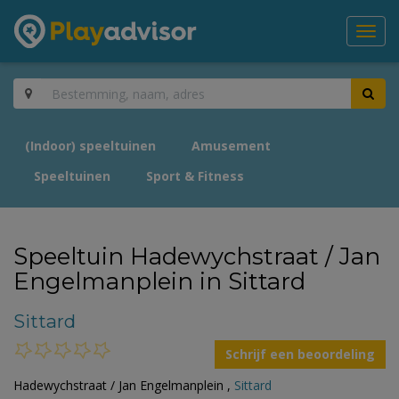
Toggl
navig
(Indoor) speeltuinen
Amusement
Speeltuinen
Sport & Fitness
Speeltuin Hadewychstraat / Jan
Engelmanplein in Sittard
Sittard
Schrijf een beoordeling
Hadewychstraat / Jan Engelmanplein ,
Sittard