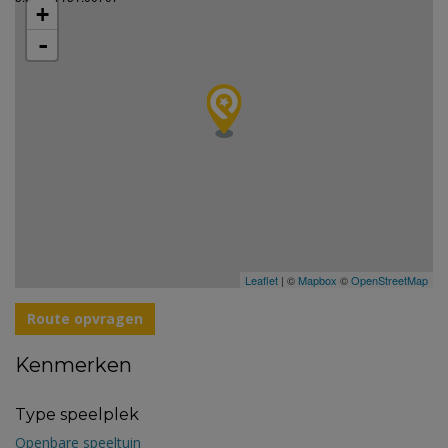
+
-
Leaflet
| ©
Mapbox
©
OpenStreetMap
Route opvragen
Kenmerken
Type speelplek
Openbare speeltuin