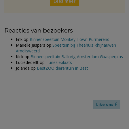
Lees meer
Reacties van bezoekers
Erik
op
Binnenspeeltuin Monkey Town Purmerend
Marielle Jaspers
op
Speeltuin bij Theehuis Rhijnauwen
Amelisweerd
Kick
op
Binnenspeeltuin Ballorig Amsterdam Gaasperplas
Luciededelft
op
Tunesiëplaats
Jolanda
op
BestZOO dierentuin in Best
Like ons