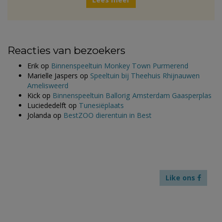
Reacties van bezoekers
Erik
op
Binnenspeeltuin Monkey Town Purmerend
Marielle Jaspers
op
Speeltuin bij Theehuis Rhijnauwen
Amelisweerd
Kick
op
Binnenspeeltuin Ballorig Amsterdam Gaasperplas
Luciededelft
op
Tunesiëplaats
Jolanda
op
BestZOO dierentuin in Best
Like ons