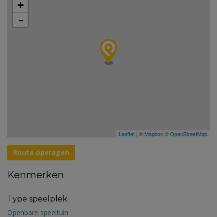
+
-
Leaflet
| ©
Mapbox
©
OpenStreetMap
Route opvragen
Kenmerken
Type speelplek
Openbare speeltuin