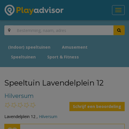
Toggl
navig
(Indoor) speeltuinen
Amusement
Speeltuinen
Sport & Fitness
Speeltuin Lavendelplein 12
Hilversum
Schrijf een beoordeling
Lavendelplein 12 ,
Hilversum