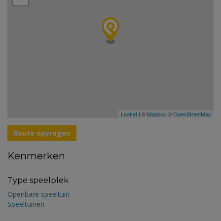
Leaflet
| ©
Mapbox
©
OpenStreetMap
Route opvragen
Kenmerken
Type speelplek
Openbare speeltuin
Speeltuinen