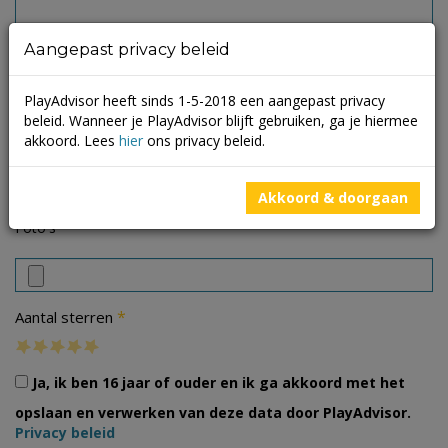
Aangepast privacy beleid
PlayAdvisor heeft sinds 1-5-2018 een aangepast privacy
beleid. Wanneer je PlayAdvisor blijft gebruiken, ga je hiermee
akkoord. Lees
hier
ons privacy beleid.
Akkoord & doorgaan
Foto's
*
Aantal sterren
Ja, ik ben 16 jaar of ouder en ik ga akkoord met het
opslaan en verwerken van deze data door PlayAdvisor.
Privacy beleid