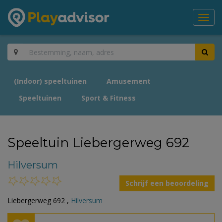
Toggl
navig
(Indoor) speeltuinen
Amusement
Speeltuinen
Sport & Fitness
Speeltuin Liebergerweg 692
Hilversum
Schrijf een beoordeling
Liebergerweg 692 ,
Hilversum