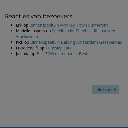
Reacties van bezoekers
Erik
op
Binnenspeeltuin Monkey Town Purmerend
Marielle Jaspers
op
Speeltuin bij Theehuis Rhijnauwen
Amelisweerd
Kick
op
Binnenspeeltuin Ballorig Amsterdam Gaasperplas
Luciededelft
op
Tunesiëplaats
Jolanda
op
BestZOO dierentuin in Best
Like ons