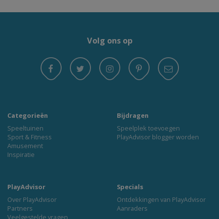
Volg ons op
Categorieën
Bijdragen
Speeltuinen
Speelplek toevoegen
Sport & Fitness
PlayAdvisor blogger worden
Amusement
Inspiratie
PlayAdvisor
Specials
Over PlayAdvisor
Ontdekkingen van PlayAdvisor
Partners
Aanraders
Veelgestelde vragen