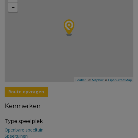
-
Leaflet
| ©
Mapbox
©
OpenStreetMap
Route opvragen
Kenmerken
Type speelplek
Openbare speeltuin
Speeltuinen