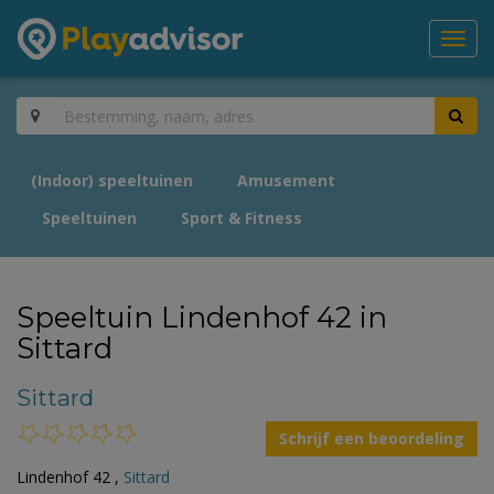
Toggl
navig
(Indoor) speeltuinen
Amusement
Speeltuinen
Sport & Fitness
Speeltuin Lindenhof 42 in
Sittard
Sittard
Schrijf een beoordeling
Lindenhof 42 ,
Sittard