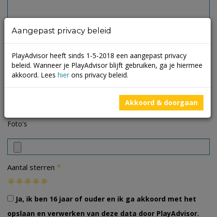
Aangepast privacy beleid
PlayAdvisor heeft sinds 1-5-2018 een aangepast privacy
beleid. Wanneer je PlayAdvisor blijft gebruiken, ga je hiermee
akkoord. Lees
hier
ons privacy beleid.
Akkoord & doorgaan
Foto's
*
Aantal sterren
Ja, ik ben 16 jaar of ouder en ik ga akkoord met het
opslaan en verwerken van deze data door PlayAdvisor.