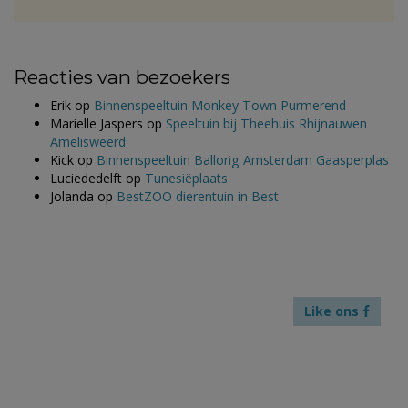
Reacties van bezoekers
Erik
op
Binnenspeeltuin Monkey Town Purmerend
Marielle Jaspers
op
Speeltuin bij Theehuis Rhijnauwen
Amelisweerd
Kick
op
Binnenspeeltuin Ballorig Amsterdam Gaasperplas
Luciededelft
op
Tunesiëplaats
Jolanda
op
BestZOO dierentuin in Best
Like ons