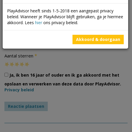
PlayAdvisor heeft sinds 1-5-2018 een aangepast privacy
beleid. Wanneer je PlayAdvisor blijft gebruiken, ga je hiermee
akkoord. Lees
hier
ons privacy beleid.
Foto's
Akkoord & doorgaan
*
Aantal sterren
Ja, ik ben 16 jaar of ouder en ik ga akkoord met het
opslaan en verwerken van deze data door PlayAdvisor.
Privacy beleid