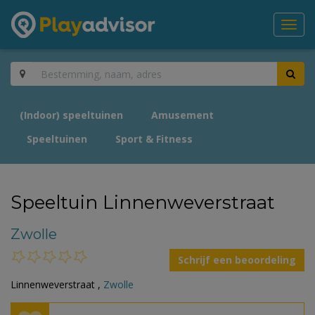
Toggl
navig
(Indoor) speeltuinen
Amusement
Speeltuinen
Sport & Fitness
Speeltuin Linnenweverstraat
Zwolle
Schrijf een beoordeling
Linnenweverstraat ,
Zwolle