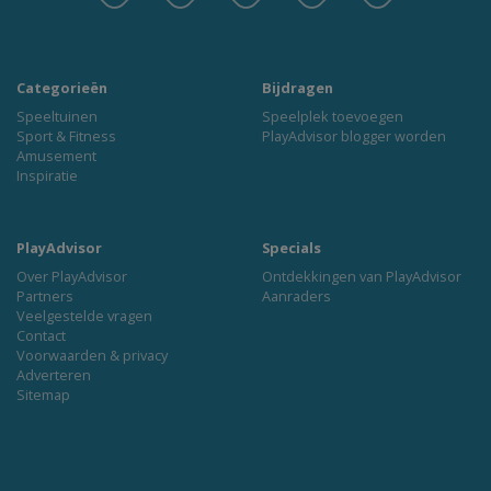
Categorieën
Bijdragen
Speeltuinen
Speelplek toevoegen
Sport & Fitness
PlayAdvisor blogger worden
Amusement
Inspiratie
PlayAdvisor
Specials
Over PlayAdvisor
Ontdekkingen van PlayAdvisor
Partners
Aanraders
Veelgestelde vragen
Contact
Voorwaarden & privacy
Adverteren
Sitemap