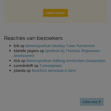
Lees meer
Reacties van bezoekers
Erik
op
Binnenspeeltuin Monkey Town Purmerend
Marielle Jaspers
op
Speeltuin bij Theehuis Rhijnauwen
Amelisweerd
Kick
op
Binnenspeeltuin Ballorig Amsterdam Gaasperplas
Luciededelft
op
Tunesiëplaats
Jolanda
op
BestZOO dierentuin in Best
Like ons