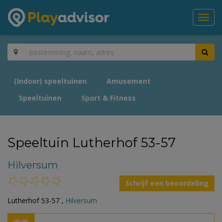
Toggl
navig
(Indoor) speeltuinen
Amusement
Speeltuinen
Sport & Fitness
Speeltuin Lutherhof 53-57
Hilversum
Schrijf een beoordeling
Lutherhof 53-57 ,
Hilversum