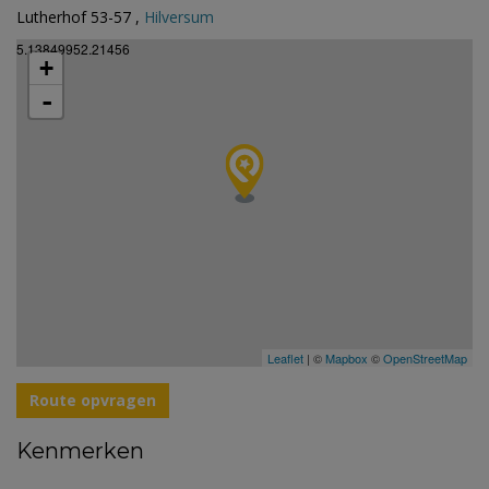
Lutherhof 53-57 ,
Hilversum
5.13849952.21456
+
-
Leaflet
| ©
Mapbox
©
OpenStreetMap
Route opvragen
Kenmerken