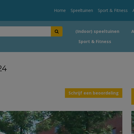
Home
Speeltuinen
Sport & Fitness
(Indoor) speeltuinen
Sport & Fitness
24
Schrijf een beoordeling