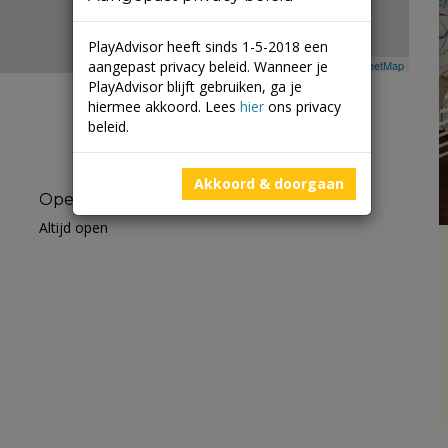
PlayAdvisor heeft sinds 1-5-2018 een
aangepast privacy beleid. Wanneer je
Leaflet
| ©
Mapbox
©
OpenStreetMap
PlayAdvisor blijft gebruiken, ga je
hiermee akkoord. Lees
hier
ons privacy
beleid.
Akkoord & doorgaan
Openingstijden
Altijd open