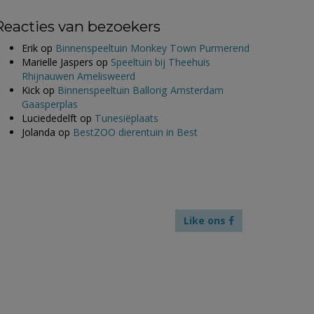
Reacties van bezoekers
Erik
op
Binnenspeeltuin Monkey Town Purmerend
Marielle Jaspers
op
Speeltuin bij Theehuis
Rhijnauwen Amelisweerd
Kick
op
Binnenspeeltuin Ballorig Amsterdam
Gaasperplas
Luciededelft
op
Tunesiëplaats
Jolanda
op
BestZOO dierentuin in Best
Like ons