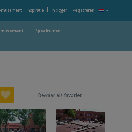
|
Amusement
Inspiratie
Inloggen
Registreren
Amusement
Speeltuinen
Bewaar als favoriet