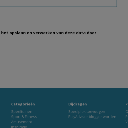
et het opslaan en verwerken van deze data door
Categorieën
Bijdragen
P
Speeltuinen
Speelplek toevoegen
O
Sport & Fitness
PlayAdvisor blogger worden
P
Amusement
V
Inspiratie
C