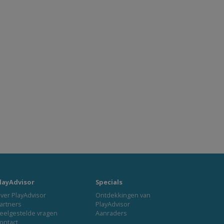
layAdvisor
Specials
ver PlayAdvisor
Ontdekkingen van
artners
PlayAdvisor
eelgestelde vragen
Aanraders
ontact