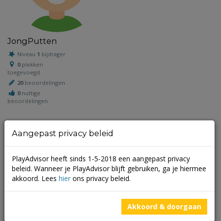
JongPutten
Niveau
1
bijdrager
0
plekken
toegevoegd
20
beoordelingen
0
nuttige
beoordelingen
Aangepast privacy beleid
Schrijf een beoordeling
PlayAdvisor heeft sinds 1-5-2018 een aangepast privacy
Je e-mailadres wordt niet gepubliceerd.
Vereiste velden zijn
beleid. Wanneer je PlayAdvisor blijft gebruiken, ga je hiermee
gemarkeerd met
*
akkoord. Lees
hier
ons privacy beleid.
Akkoord & doorgaan