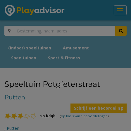
Toggl
navig
(Indoor) speeltuinen
Amusement
Speeltuinen
Sport & Fitness
Speeltuin Potgieterstraat
Putten
Schrijf een beoordeling
redelijk
(
op basis van 1 beoordelingen
)
,
Putten