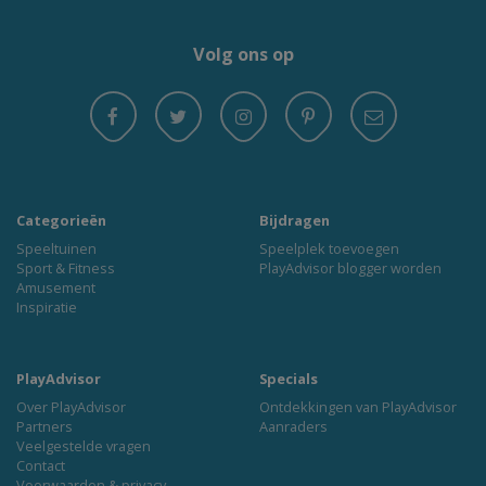
Volg ons op
Categorieën
Bijdragen
Speeltuinen
Speelplek toevoegen
Sport & Fitness
PlayAdvisor blogger worden
Amusement
Inspiratie
PlayAdvisor
Specials
Over PlayAdvisor
Ontdekkingen van PlayAdvisor
Partners
Aanraders
Veelgestelde vragen
Contact
Voorwaarden & privacy