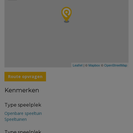
Leaflet
| ©
Mapbox
©
OpenStreetMap
Route opvragen
Kenmerken
Type speelplek
Openbare speeltuin
Speeltuinen
Type speelplek