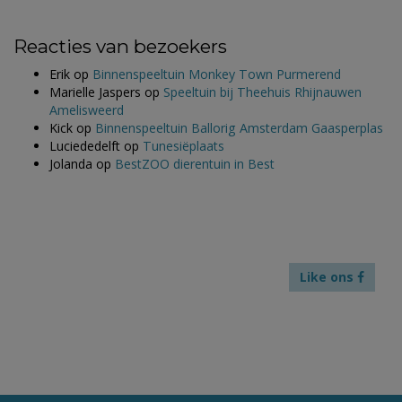
Reacties van bezoekers
Erik
op
Binnenspeeltuin Monkey Town Purmerend
Marielle Jaspers
op
Speeltuin bij Theehuis Rhijnauwen
Amelisweerd
Kick
op
Binnenspeeltuin Ballorig Amsterdam Gaasperplas
Luciededelft
op
Tunesiëplaats
Jolanda
op
BestZOO dierentuin in Best
Like ons