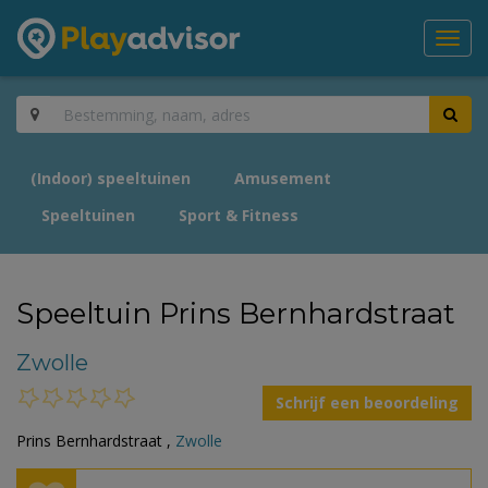
Toggl
navig
(Indoor) speeltuinen
Amusement
Speeltuinen
Sport & Fitness
Speeltuin Prins Bernhardstraat
Zwolle
Schrijf een beoordeling
Prins Bernhardstraat ,
Zwolle