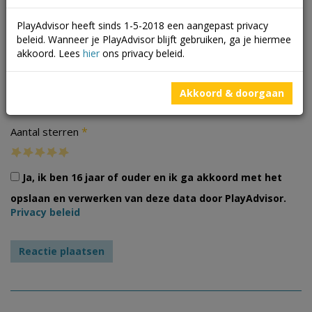
PlayAdvisor heeft sinds 1-5-2018 een aangepast privacy
beleid. Wanneer je PlayAdvisor blijft gebruiken, ga je hiermee
akkoord. Lees
hier
ons privacy beleid.
Foto's
Akkoord & doorgaan
*
Aantal sterren
Ja, ik ben 16 jaar of ouder en ik ga akkoord met het
opslaan en verwerken van deze data door PlayAdvisor.
Privacy beleid