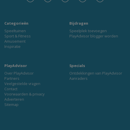
Categorieën
Bijdragen
Speeltuinen
Speelplek toevoegen
Sport & Fitness
PlayAdvisor blogger worden
Amusement
Inspiratie
PlayAdvisor
Specials
Over PlayAdvisor
Ontdekkingen van PlayAdvisor
Partners
Aanraders
Veelgestelde vragen
Contact
Voorwaarden & privacy
Adverteren
Sitemap