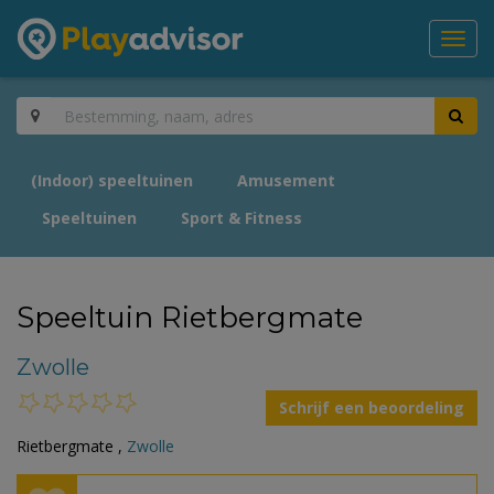
Toggl
navig
(Indoor) speeltuinen
Amusement
Speeltuinen
Sport & Fitness
Speeltuin Rietbergmate
Zwolle
Schrijf een beoordeling
Rietbergmate ,
Zwolle