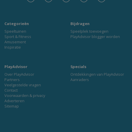
Categorieën
Bijdragen
Speeltuinen
Speelplek toevoegen
Sport & Fitness
PlayAdvisor blogger worden
Amusement
Inspiratie
PlayAdvisor
Specials
Over PlayAdvisor
Ontdekkingen van PlayAdvisor
Partners
Aanraders
Veelgestelde vragen
Contact
Voorwaarden & privacy
Adverteren
Sitemap