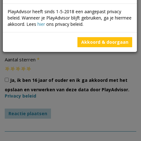
PlayAdvisor heeft sinds 1-5-2018 een aangepast privacy
beleid. Wanneer je PlayAdvisor blijft gebruiken, ga je hiermee
akkoord. Lees
hier
ons privacy beleid.
Foto's
Akkoord & doorgaan
*
Aantal sterren
Ja, ik ben 16 jaar of ouder en ik ga akkoord met het
opslaan en verwerken van deze data door PlayAdvisor.
Privacy beleid