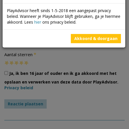
PlayAdvisor heeft sinds 1-5-2018 een aangepast privacy
beleid. Wanneer je PlayAdvisor blijft gebruiken, ga je hiermee
akkoord. Lees
hier
ons privacy beleid.
Foto's
Akkoord & doorgaan
*
Aantal sterren
Ja, ik ben 16 jaar of ouder en ik ga akkoord met het
opslaan en verwerken van deze data door PlayAdvisor.
Privacy beleid