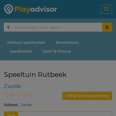
Toggl
navig
(Indoor) speeltuinen
Amusement
Speeltuinen
Sport & Fitness
Speeltuin Rutbeek
Zwolle
Schrijf een beoordeling
Rutbeek ,
Zwolle