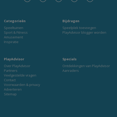
Categorieën
Bijdragen
Speeltuinen
Speelplek toevoegen
Sport & Fitness
PlayAdvisor blogger worden
Amusement
Inspiratie
PlayAdvisor
Specials
Over PlayAdvisor
Ontdekkingen van PlayAdvisor
Partners
Aanraders
Veelgestelde vragen
Contact
Voorwaarden & privacy
Adverteren
Sitemap