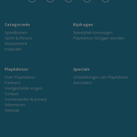
Categorieën
Bijdragen
Speeltuinen
Speelplek toevoegen
Sport & Fitness
PlayAdvisor blogger worden
Amusement
Inspiratie
PlayAdvisor
Specials
Over PlayAdvisor
Ontdekkingen van PlayAdvisor
Partners
Aanraders
Veelgestelde vragen
Contact
Voorwaarden & privacy
Adverteren
Sitemap