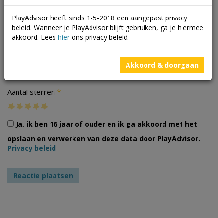
PlayAdvisor heeft sinds 1-5-2018 een aangepast privacy
beleid. Wanneer je PlayAdvisor blijft gebruiken, ga je hiermee
akkoord. Lees
hier
ons privacy beleid.
Foto's
Akkoord & doorgaan
*
Aantal sterren
Ja, ik ben 16 jaar of ouder en ik ga akkoord met het
opslaan en verwerken van deze data door PlayAdvisor.
Privacy beleid