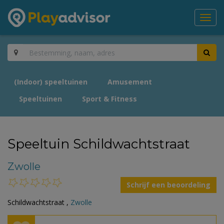
Toggl
navig
(Indoor) speeltuinen
Amusement
Speeltuinen
Sport & Fitness
Speeltuin Schildwachtstraat
Zwolle
Schrijf een beoordeling
Schildwachtstraat ,
Zwolle