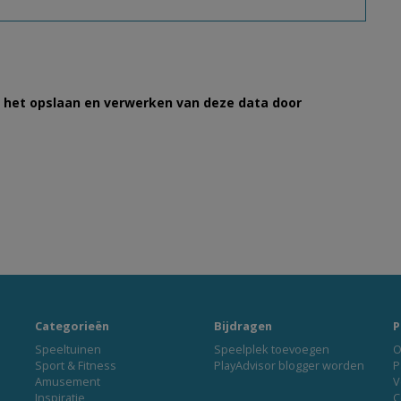
et het opslaan en verwerken van deze data door
Categorieën
Bijdragen
P
Speeltuinen
Speelplek toevoegen
O
Sport & Fitness
PlayAdvisor blogger worden
P
Amusement
V
Inspiratie
C