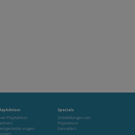
layAdvisor
Specials
ver PlayAdvisor
Ontdekkingen van
artners
PlayAdvisor
eelgestelde vragen
Aanraders
ontact