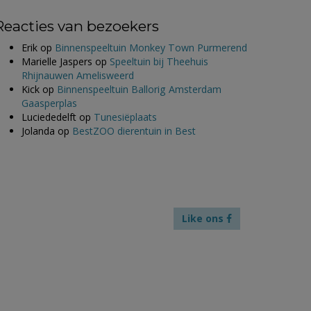
Reacties van bezoekers
Erik
op
Binnenspeeltuin Monkey Town Purmerend
Marielle Jaspers
op
Speeltuin bij Theehuis
Rhijnauwen Amelisweerd
Kick
op
Binnenspeeltuin Ballorig Amsterdam
Gaasperplas
Luciededelft
op
Tunesiëplaats
Jolanda
op
BestZOO dierentuin in Best
Like ons