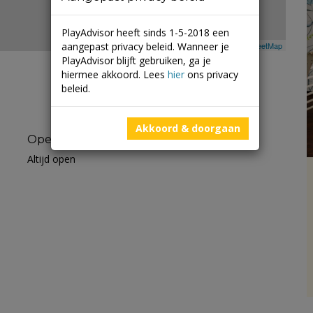
PlayAdvisor heeft sinds 1-5-2018 een
aangepast privacy beleid. Wanneer je
Leaflet
| ©
Mapbox
©
OpenStreetMap
PlayAdvisor blijft gebruiken, ga je
hiermee akkoord. Lees
hier
ons privacy
beleid.
Akkoord & doorgaan
Openingstijden
Altijd open