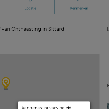
Locatie
Kenmerken
 van Onthaasting in Sittard
Aangepast privacy beleid