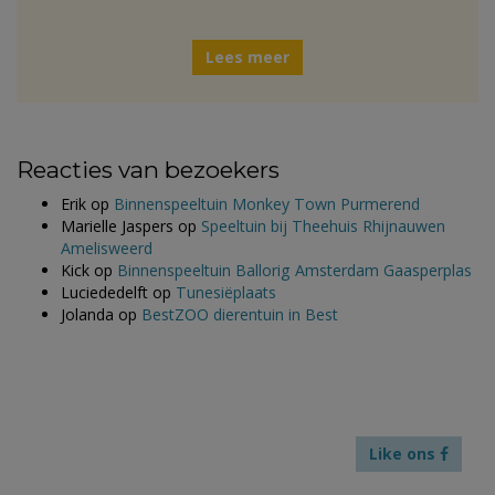
Lees meer
Reacties van bezoekers
Erik
op
Binnenspeeltuin Monkey Town Purmerend
Marielle Jaspers
op
Speeltuin bij Theehuis Rhijnauwen
Amelisweerd
Kick
op
Binnenspeeltuin Ballorig Amsterdam Gaasperplas
Luciededelft
op
Tunesiëplaats
Jolanda
op
BestZOO dierentuin in Best
Like ons