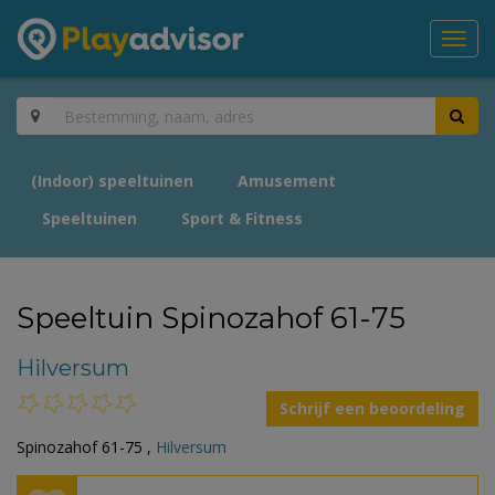
Toggl
navig
(Indoor) speeltuinen
Amusement
Speeltuinen
Sport & Fitness
Speeltuin Spinozahof 61-75
Hilversum
Schrijf een beoordeling
Spinozahof 61-75 ,
Hilversum