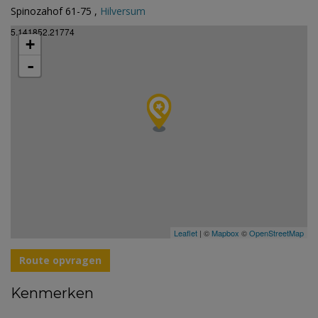
Spinozahof 61-75 ,
Hilversum
5.141852.21774
+
-
Leaflet
| ©
Mapbox
©
OpenStreetMap
Route opvragen
Kenmerken