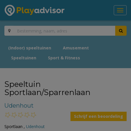
Toggl
navig
(Indoor) speeltuinen
Amusement
Speeltuinen
Sport & Fitness
Speeltuin
Sportlaan/Sparrenlaan
Udenhout
Schrijf een beoordeling
Sportlaan ,
Udenhout