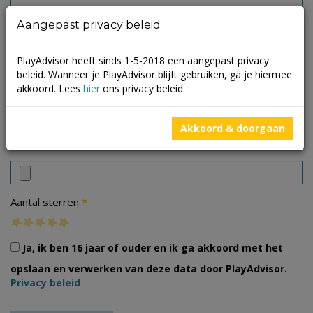
Aangepast privacy beleid
PlayAdvisor heeft sinds 1-5-2018 een aangepast privacy
beleid. Wanneer je PlayAdvisor blijft gebruiken, ga je hiermee
akkoord. Lees
hier
ons privacy beleid.
Akkoord & doorgaan
Foto's
*
Aantal sterren
Ja, ik ben 16 jaar of ouder en ik ga akkoord met het
opslaan en verwerken van deze data door PlayAdvisor.
Privacy beleid