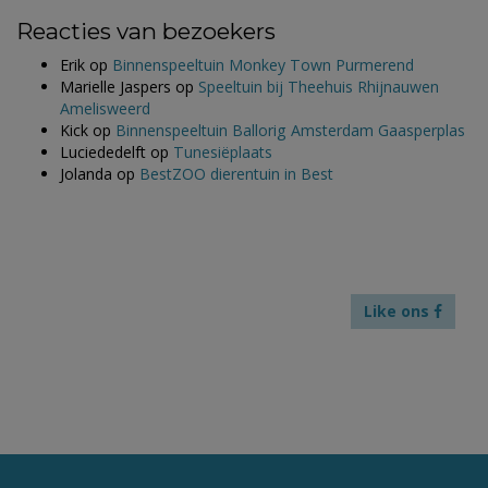
Reacties van bezoekers
Erik
op
Binnenspeeltuin Monkey Town Purmerend
Marielle Jaspers
op
Speeltuin bij Theehuis Rhijnauwen
Amelisweerd
Kick
op
Binnenspeeltuin Ballorig Amsterdam Gaasperplas
Luciededelft
op
Tunesiëplaats
Jolanda
op
BestZOO dierentuin in Best
Like ons