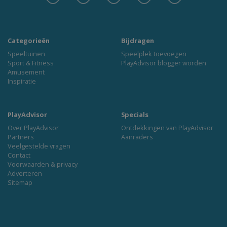
Categorieën
Bijdragen
Speeltuinen
Speelplek toevoegen
Sport & Fitness
PlayAdvisor blogger worden
Amusement
Inspiratie
PlayAdvisor
Specials
Over PlayAdvisor
Ontdekkingen van PlayAdvisor
Partners
Aanraders
Veelgestelde vragen
Contact
Voorwaarden & privacy
Adverteren
Sitemap