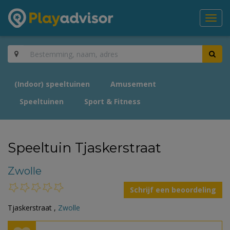
Toggl
navig
(Indoor) speeltuinen
Amusement
Speeltuinen
Sport & Fitness
Speeltuin Tjaskerstraat
Zwolle
Schrijf een beoordeling
Tjaskerstraat ,
Zwolle