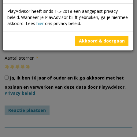
PlayAdvisor heeft sinds 1-5-2018 een aangepast privacy
beleid. Wanneer je PlayAdvisor blijft gebruiken, ga je hiermee
akkoord. Lees
hier
ons privacy beleid.
Foto's
Akkoord & doorgaan
*
Aantal sterren
Ja, ik ben 16 jaar of ouder en ik ga akkoord met het
opslaan en verwerken van deze data door PlayAdvisor.
Privacy beleid